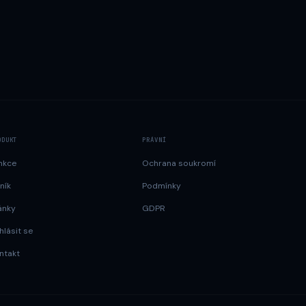
ODUKT
PRÁVNÍ
nkce
Ochrana soukromí
ník
Podmínky
ánky
GDPR
hlásit se
ntakt