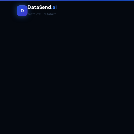
DataSend
.ai
D
Kontaktní databáze