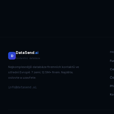
DataSend
.ai
PR
D
Kontaktní databáze
Fu
Nejkomplexnější databáze firemních kontaktů ve
Ce
střední Evropě. 7 zemí, 12.5M+ firem. Najděte,
oslovte a uzavřete.
Čl
Při
info@datasend.ai
Ko