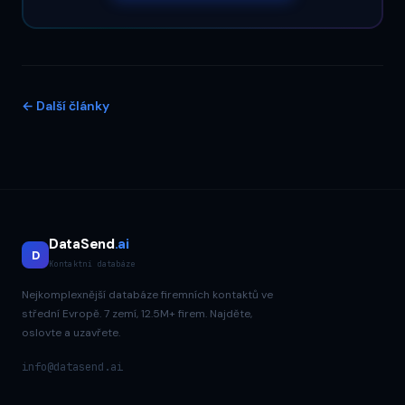
←
Další články
DataSend
.ai
D
Kontaktní databáze
Nejkomplexnější databáze firemních kontaktů ve
střední Evropě. 7 zemí, 12.5M+ firem. Najděte,
oslovte a uzavřete.
info@datasend.ai