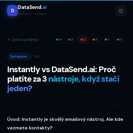
DataSend
.ai
D
Kontaktní databáze
←
Zpět na články
EN
SK
CZ
DE
PL
HU
7 min
Databáze
Instantly vs DataSend.ai: Proč
platíte za 3
nástroje, když stačí
jeden?
Úvod: Instantly je skvělý emailový nástroj. Ale kde
vezmete kontakty?