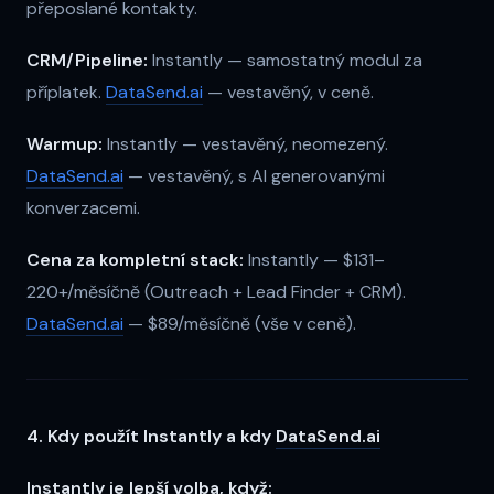
přeposlané kontakty.
CRM/Pipeline:
Instantly — samostatný modul za
příplatek.
DataSend.ai
— vestavěný, v ceně.
Warmup:
Instantly — vestavěný, neomezený.
DataSend.ai
— vestavěný, s AI generovanými
konverzacemi.
Cena za kompletní stack:
Instantly — $131–
220+/měsíčně (Outreach + Lead Finder + CRM).
DataSend.ai
— $89/měsíčně (vše v ceně).
4. Kdy použít Instantly a kdy
DataSend.ai
Instantly je lepší volba, když: