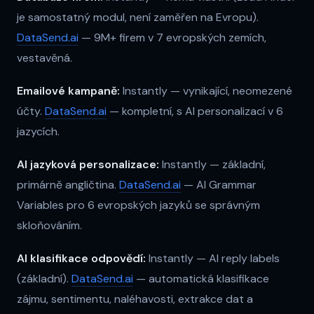
je samostatný modul, není zaměřen na Evropu).
DataSend.ai
— 9M+ firem v 7 evropských zemích,
vestavěná.
Emailové kampaně:
Instantly — vynikající, neomezené
účty.
DataSend.ai
— kompletní, s AI personalizací v 6
jazycích.
AI jazyková personalizace:
Instantly — základní,
primárně angličtina.
DataSend.ai
— AI Grammar
Variables pro 6 evropských jazyků se správným
skloňováním.
AI klasifikace odpovědí:
Instantly — AI reply labels
(základní).
DataSend.ai
— automatická klasifikace
zájmu, sentimentu, naléhavosti, extrakce dat a