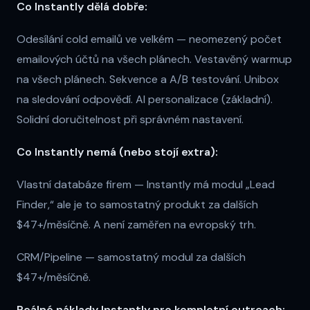
Co Instantly dělá dobře:
Odesílání cold emailů ve velkém — neomezený počet
emailových účtů na všech plánech. Vestavěný warmup
na všech plánech. Sekvence a A/B testování. Unibox
na sledování odpovědí. AI personalizace (základní).
Solidní doručitelnost při správném nastavení.
Co Instantly nemá (nebo stojí extra):
Vlastní databáze firem — Instantly má modul „Lead
Finder,“ ale je to samostatný produkt za dalších
$47+/měsíčně. A není zaměřen na evropský trh.
CRM/Pipeline — samostatný modul za dalších
$47+/měsíčně.
Reálné náklady Instantly pro kompletní outreach: