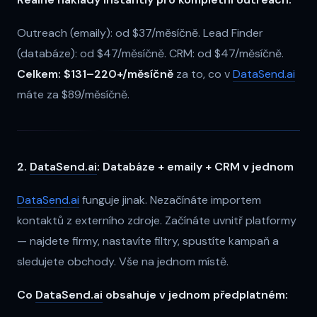
Outreach (emaily): od $37/měsíčně. Lead Finder
(databáze): od $47/měsíčně. CRM: od $47/měsíčně.
Celkem: $131–220+/měsíčně
za to, co v
DataSend.ai
máte za $89/měsíčně.
2.
DataSend.ai
: Databáze + emaily + CRM v jednom
DataSend.ai
funguje jinak. Nezačínáte importem
kontaktů z externího zdroje. Začínáte uvnitř platformy
— najdete firmy, nastavíte filtry, spustíte kampaň a
sledujete obchody. Vše na jednom místě.
Co
DataSend.ai
obsahuje v jednom předplatném: