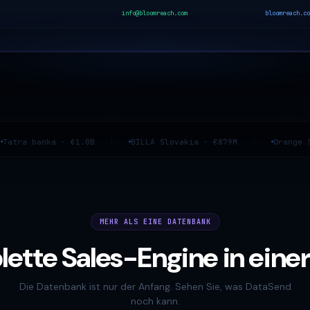
info@bloomreach.com
bloomreach.co
a · €1.0B
BILLA Slovakia · €879M
Orange Slovensko ·
MEHR ALS EINE DATENBANK
ette Sales-Engine in einer
Die Datenbank ist nur der Anfang. Sehen Sie, was DataSend
noch kann.