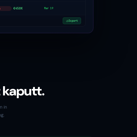
€450K
Mar 19
h
Export
 kaputt.
n in
ng.