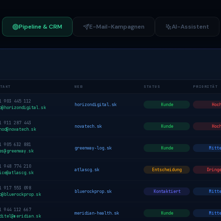
Pipeline & CRM
E-Mail-Kampagnen
AI-Assistent
TAKT
WEB
STATUS
PRIORITÄT
1 903 445 112
horizondigital.sk
Kunde
Hoc
o@horizondigital.sk
1 911 287 443
novatech.sk
Kunde
Hoc
hod@novatech.sk
1 905 632 881
greenway-log.sk
Kunde
Mitt
es@greenway.sk
1 948 774 210
atlascg.sk
Entscheidung
Dring
ice@atlascg.sk
1 917 553 098
bluerockprop.sk
Kontaktiert
Mitt
o@bluerockprop.sk
1 944 112 667
meridian-health.sk
Kunde
Mitt
ditel@meridian.sk