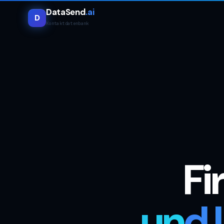
DataSend
.ai
D
Kontaktdatenbank
Fi
und 