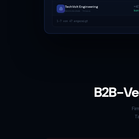
TechVolt Engineering
+42
kon
Elektrotechnik · Trnava
1-7 von 47 angezeigt
B2B-Ver
Fir
Ta