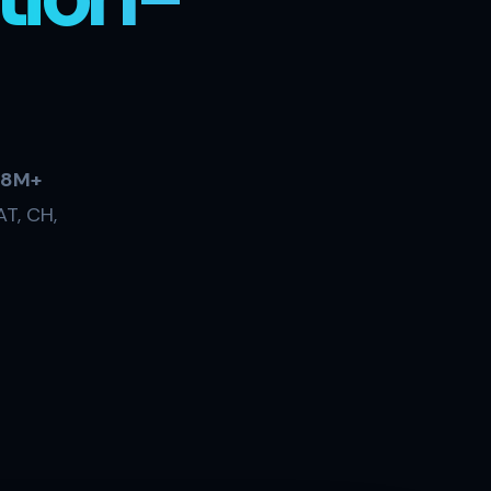
8M+
AT, CH,