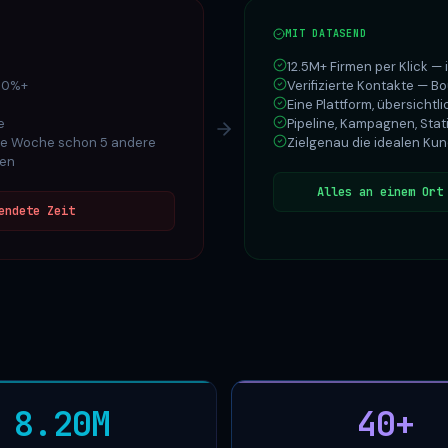
MIT DATASEND
12.5M+ Firmen per Klick — 
 40%+
Verifizierte Kontakte — 
Eine Plattform, übersichtl
e
Pipeline, Kampagnen, Stat
ese Woche schon 5 andere
Zielgenau die idealen K
ben
Alles an einem Ort
endete Zeit
8.20M
40
+