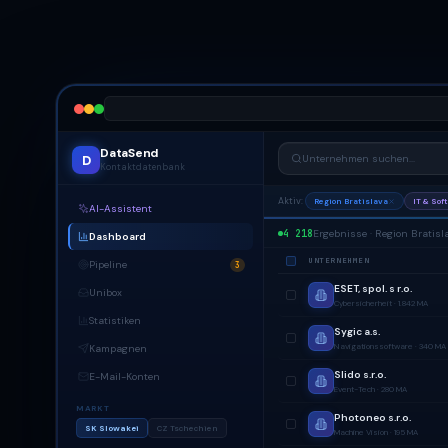
DataSend
D
Unternehmen suchen...
Kontaktdatenbank
Aktiv:
Region Bratislava
IT & Sof
AI-Assistent
4 218
Ergebnisse · Region Bratisla
Dashboard
UNTERNEHMEN
Pipeline
3
ESET, spol. s r.o.
Unibox
Cybersicherheit · 1.842 MA
Statistiken
Sygic a.s.
Navigationssoftware · 340 MA
Kampagnen
Slido s.r.o.
E-Mail-Konten
Event-Tech · 280 MA
MARKT
Photoneo s.r.o.
SK Slowakei
CZ Tschechien
Machine Vision · 195 MA