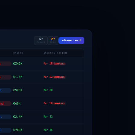
47
27
+ Neuer Lead
Gesamt
Heute
UMSATZ
NÄCHSTE AKTION
€340K
Mar 15
h
ÜBERFÄLLIG
€1.8M
Mar 12
h
ÜBERFÄLLIG
€920K
Mar 20
el
€65K
Mar 18
end
ÜBERFÄLLIG
€2.4M
Mar 22
el
€780K
Mar 25
el