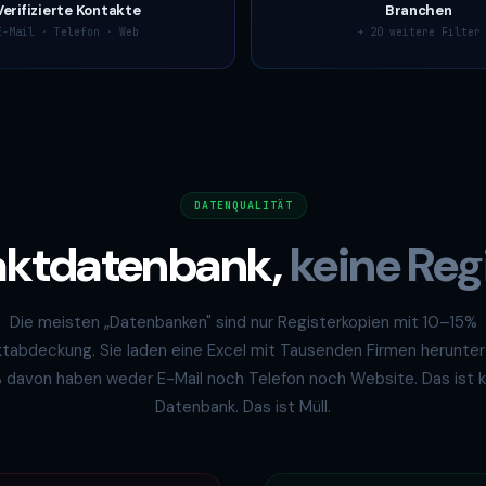
Verifizierte Kontakte
Branchen
E-Mail · Telefon · Web
+ 20 weitere Filter
DATENQUALITÄT
aktdatenbank,
keine Reg
Die meisten „Datenbanken" sind nur Registerkopien mit 10–15%
tabdeckung. Sie laden eine Excel mit Tausenden Firmen herunte
 davon haben weder E-Mail noch Telefon noch Website. Das ist k
Datenbank. Das ist Müll.