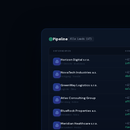
Pipeline
Alle Leads (47)
UNTERNEHMEN
KON
Horizon Digital s.r.o.
+42
inf
IT-Dienste · Bratislava
NovaTech Industries a.s.
+42
obc
Fertigung · Trenčín
GreenWay Logistics s.r.o.
+42
sal
Logistik · Žilina
Atlas Consulting Group
+42
off
Beratung · Košice
BlueRock Properties a.s.
+42
inf
Immobilien · Nitra
Meridian Healthcare s.r.o.
+42
ria
Gesundheit · Prešov