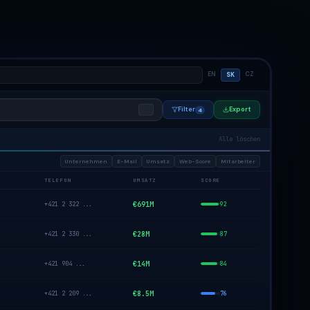
EN
CZ
SK
Filter
Export
⌘K
4
Alle löschen
Unternehmen
E-Mail
Umsatz
Web-Score
Mitarbeiter
TELEFON
UMSATZ
SCORE
+421 2 322 ...
€691M
92
+421 2 330 ...
€28M
87
+421 904 ...
€14M
84
+421 2 209 ...
€8.5M
76