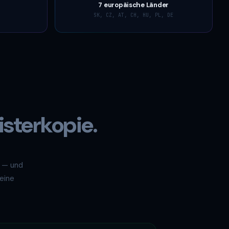
7 europäische Länder
SK, CZ, AT, CH, HU, PL, DE
isterkopie.
r — und
eine