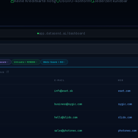
Keine Kreditkarte nötig
DSGVO-konform
Jederzeit kündbar
app.datasend.ai/dashboard
tware
Umsatz > €500K
Web-Score > 60
va · IT
E-MAIL
WEB
info@eset.sk
eset.com
business@sygic.com
sygic.com
hello@slido.com
slido.com
sales@photoneo.com
photoneo.com