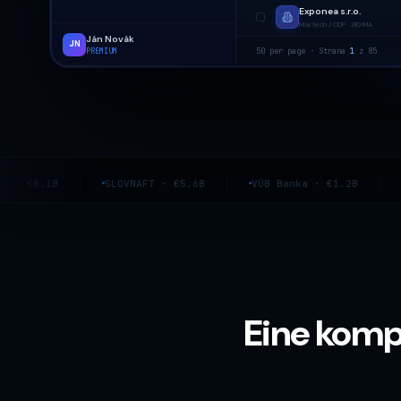
Exponea s.r.o.
MarTech / CDP · 310 MA
Ján Novák
JN
50 per page · Strana
1
z 85
PREMIUM
SLOVNAFT · €5.6B
VÚB Banka · €1.2B
Tatra bank
Eine kompl