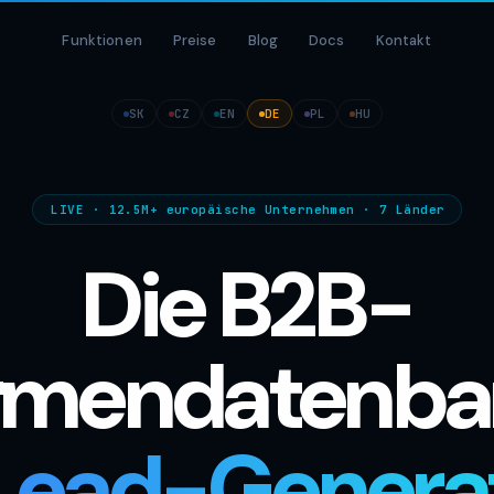
Funktionen
Preise
Blog
Docs
Kontakt
SK
CZ
EN
DE
PL
HU
LIVE · 12.5M+ europäische Unternehmen · 7 Länder
Die B2B-
rmendatenb
Lead-Genera