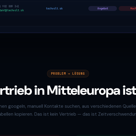
1 902 889 341
techvolt.sk
Angebot
Hoc
takt@techvolt.sk
PROBLEM → LÖSUNG
trieb in Mitteleuropa ist
men googeln, manuell Kontakte suchen, aus verschiedenen Quelle
bellen kopieren. Das ist kein Vertrieb — das ist Zeitverschwendu