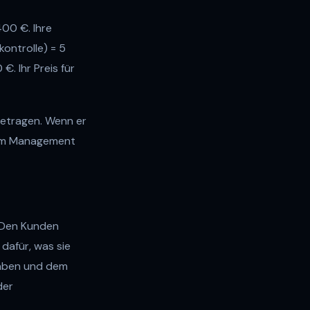
400 €. Ihre
ontrolle) = 5
. Ihr Preis für
betragen. Wenn er
t dem Management
. Den Kunden
 dafür, was sie
haben und dem
der