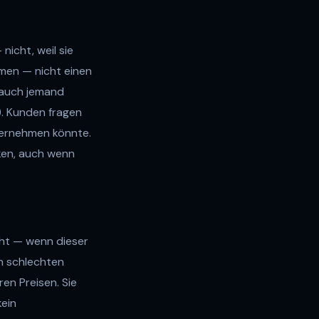
icht, weil sie
mmen — nicht einen
e auch jemand
). Kunden fragen
übernehmen könnte.
ken, auch wenn
ht — wenn dieser
an schlechten
en Preisen. Sie
kein