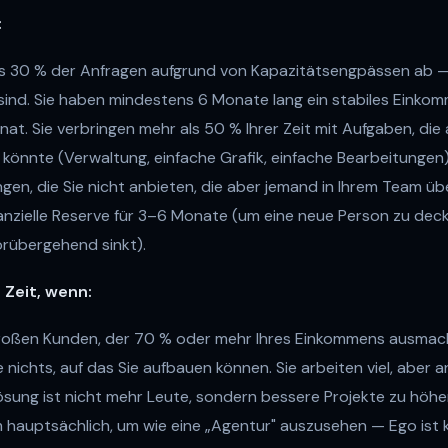
:
ls 30 % der Anfragen aufgrund von Kapazitätsengpässen ab — n
 sind. Sie haben mindestens 6 Monate lang ein stabiles Einko
nat. Sie verbringen mehr als 50 % Ihrer Zeit mit Aufgaben, di
 könnte (Verwaltung, einfache Grafik, einfache Bearbeitungen
ngen, die Sie nicht anbieten, die aber jemand in Ihrem Team 
nanzielle Reserve für 3–6 Monate (um eine neue Person zu dec
rübergehend sinkt).
 Zeit, wenn:
großen Kunden, der 70 % oder mehr Ihres Einkommens ausmac
e nichts, auf das Sie aufbauen können. Sie arbeiten viel, aber 
ösung ist nicht mehr Leute, sondern bessere Projekte zu höher
hauptsächlich, um wie eine „Agentur" auszusehen — Ego ist 