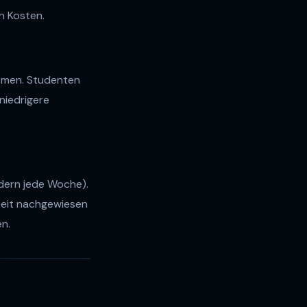
n Kosten.
ormen. Studenten
niedrigere
dern jede Woche).
beit nachgewiesen
en.