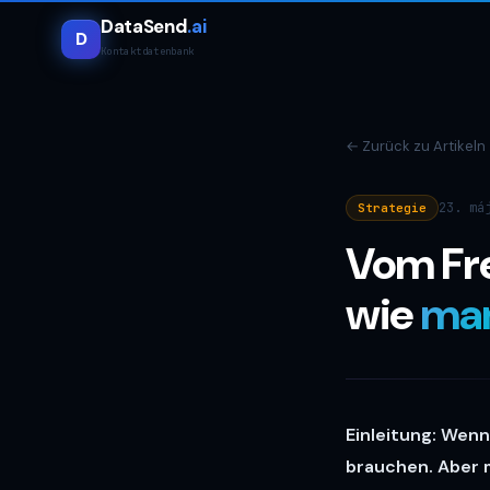
DataSend
.ai
D
Kontaktdatenbank
←
Zurück zu Artikeln
23. má
Strategie
Vom Fre
wie
man
Einleitung: Wenn
brauchen. Aber 