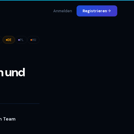
Anmelden
Registrieren
DE
PL
HU
n und
in Team