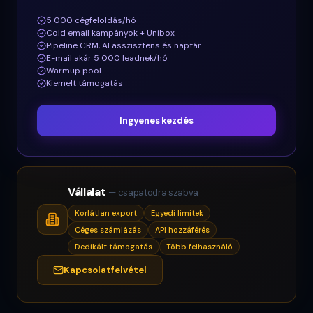
5 000 cégfeloldás/hó
Cold email kampányok + Unibox
Pipeline CRM, AI asszisztens és naptár
E-mail akár 5 000 leadnek/hó
Warmup pool
Kiemelt támogatás
Ingyenes kezdés
Vállalat
— csapatodra szabva
Korlátlan export
Egyedi limitek
Céges számlázás
API hozzáférés
Dedikált támogatás
Több felhasználó
Kapcsolatfelvétel