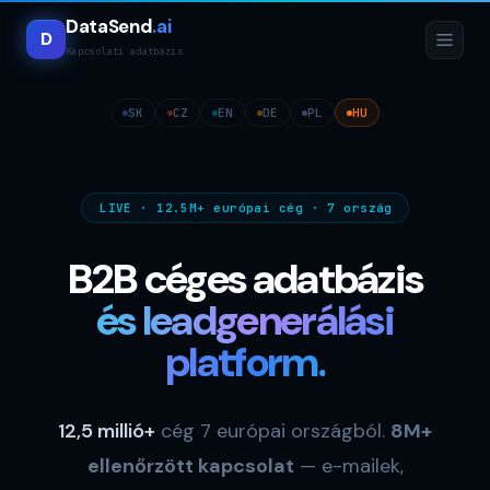
DataSend
.ai
D
Kapcsolati adatbázis
SK
CZ
EN
DE
PL
HU
LIVE · 12.5M+ európai cég · 7 ország
B2B céges adatbázis
és leadgenerálási
platform.
12,5 millió+
cég 7 európai országból.
8M+
ellenőrzött kapcsolat
— e-mailek,