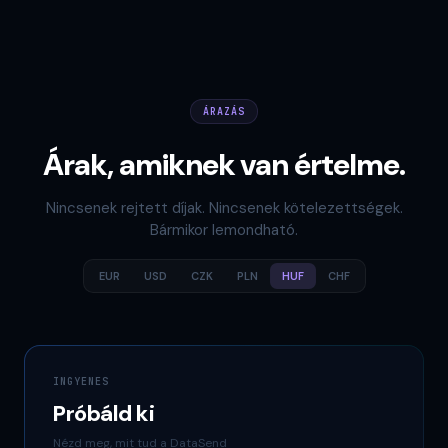
ÁRAZÁS
Árak, amiknek van értelme.
Nincsenek rejtett díjak. Nincsenek kötelezettségek.
Bármikor lemondható.
EUR
USD
CZK
PLN
HUF
CHF
INGYENES
Próbáld ki
Nézd meg, mit tud a DataSend