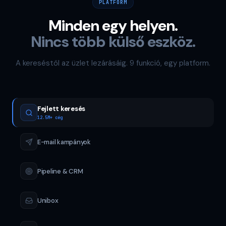
PLATFORM
Minden egy helyen.
Nincs több külső eszköz.
A kereséstől az üzlet lezárásáig. 9 funkció, egy platform.
Fejlett keresés
12.5M+ cég
E-mail kampányok
Pipeline & CRM
Unibox