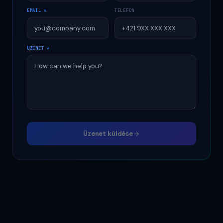
EMAIL *
TELEFON
ÜZENET
*
Üzenet küldése