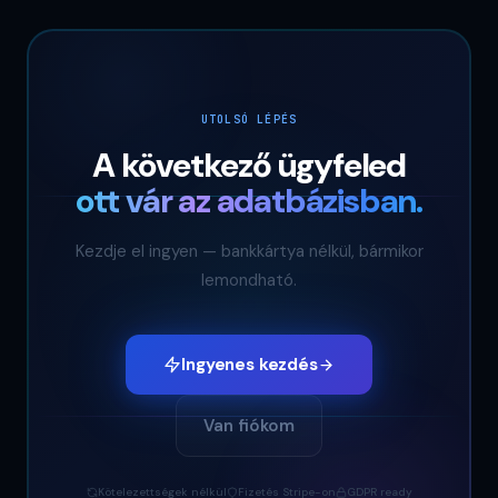
UTOLSÓ LÉPÉS
A következő ügyfeled
ott vár az adatbázisban.
Kezdje el ingyen — bankkártya nélkül, bármikor
lemondható.
Ingyenes kezdés
Van fiókom
Kötelezettségek nélkül
Fizetés Stripe-on
GDPR ready