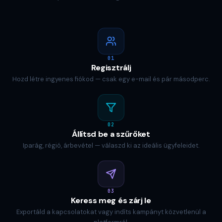
01
Regisztrálj
Hozd létre ingyenes fiókod — csak egy e-mail és pár másodperc.
02
Állítsd be a szűrőket
Iparág, régió, árbevétel — válaszd ki az ideális ügyfeleidet.
03
Keress meg és zárj le
Exportáld a kapcsolatokat vagy indíts kampányt közvetlenül a