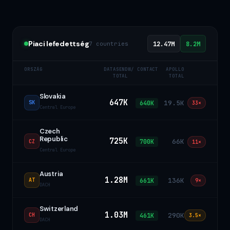
Piaci lefedettség
7 countries
12.47M
8.2M
ORSZÁG
DATASEND
W/ CONTACT
APOLLO
TOTAL
TOTAL
Slovakia
647K
19.5K
640K
SK
33×
Central Europe
Czech
Republic
725K
66K
700K
CZ
11×
Central Europe
Austria
1.28M
136K
661K
AT
9×
DACH
Switzerland
1.03M
290K
461K
CH
3.5×
DACH