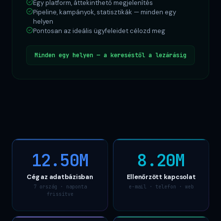
Egy platform, áttekinthető megjelenítés
Pipeline, kampányok, statisztikák — minden egy
helyen
Pontosan az ideális ügyfeleidet célozd meg
Minden egy helyen — a kereséstől a lezárásig
12.50M
8.20M
Cég az adatbázisban
Ellenőrzött kapcsolat
7 ország · naponta
e-mail · telefon · web
frissítve