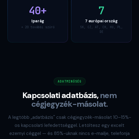
40
+
7
Iparág
7 európai ország
+ 20 további szűrő
SK, CZ, AT, CH, HU, PL,
DE
ADATMINŐSÉG
Kapcsolati adatbázis,
nem
cégjegyzék-másolat.
A legtöbb „adatbázis" csak cégjegyzék-másolat 10–15%-
os kapcsolati lefedettséggel. Letöltesz egy excelt
ezernyi céggel — és 85%-uknak nincs e-mailje, telefonja