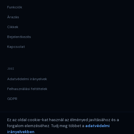
Funkciók
Árazás
Cikkek
Bejelentkezés
Kapcsolat
JOGI
Adatvédelmi irányelvek
Felhasználási feltételek
GDPR
Ez az oldal cookie-kat használ az élményed javításához és a
forgalom elemzéséhez. Tudj meg többet a
GDPR
99.9% uptime
adatvédelmi
©
2026
DataSend.ai
irányelvekben
.
Data Holdings OÜ · Reg. 17512052 · Sepapaja tn 6, 15551 Tallinn,