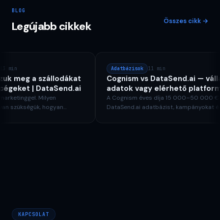
BLOG
Összes cikk
→
Legújabb cikkek
 min
Adatbázisok
11 min
k meg a szállodákat
Cognism vs DataSend.ai — vállala
égeket | DataSend.ai
adatok vagy elérhető platform |
DataSend.ai
ketinggel. Milyen
A Cognism éves díja 15 000–50 000 €. A
n szükségük, hogyan
DataSend.ai adatbázist, kampányokat és
s hogyan írjunk
et kínál 89 $/hó áron. Közép-Európa
ailt a Booking.com
összehasonlítása.
KAPCSOLAT