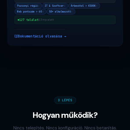
Pozsonyi régió
IT & Szoftver
Árbevétel > €500K
Web pontszám > 60
50+ alkalmazott
127 találat
0,3 mp alatt
Dokumentáció olvasása →
3 LÉPÉS
Hogyan működik?
Nincs telepítés. Nincs konfiguráció. Nincs betanítás.