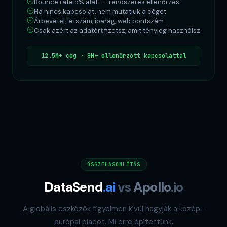
Bounce rate 5% alatt — rendszeres ellenőrzés
Ha nincs kapcsolat, nem mutatjuk a céget
Árbevétel, létszám, iparág, web pontszám
Csak azért az adatért fizetsz, amit tényleg használsz
12.5M+ cég · 8M+ ellenőrzött kapcsolattal
ÖSSZEHASONLÍTÁS
DataSend
.ai
vs
Apollo
.io
A globális eszközök figyelmen kívül hagyják a közép-
európai piacot. Mi erre építettünk.