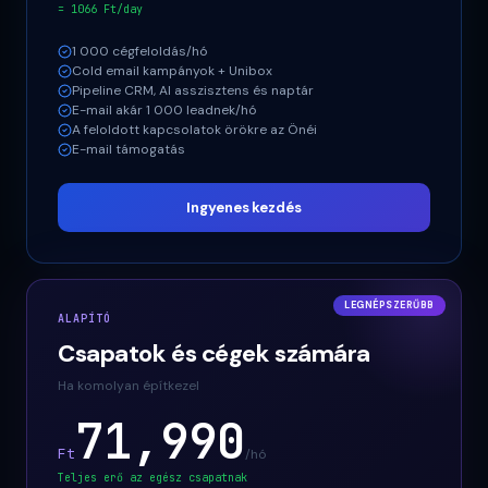
= 1066 Ft/day
1 000 cégfeloldás/hó
Cold email kampányok + Unibox
Pipeline CRM, AI asszisztens és naptár
E-mail akár 1 000 leadnek/hó
A feloldott kapcsolatok örökre az Önéi
E-mail támogatás
Ingyenes kezdés
LEGNÉPSZERŰBB
ALAPÍTÓ
Csapatok és cégek számára
Ha komolyan építkezel
71,990
Ft
/hó
Teljes erő az egész csapatnak