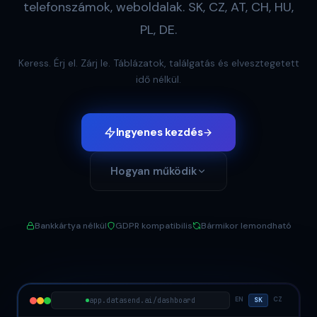
telefonszámok, weboldalak. SK, CZ, AT, CH, HU,
PL, DE.
Keress. Érj el. Zárj le. Táblázatok, találgatás és elvesztegetett
idő nélkül.
Ingyenes kezdés
Hogyan működik
Bankkártya nélkül
GDPR kompatibilis
Bármikor lemondható
EN
CZ
app.datasend.ai/dashboard
SK