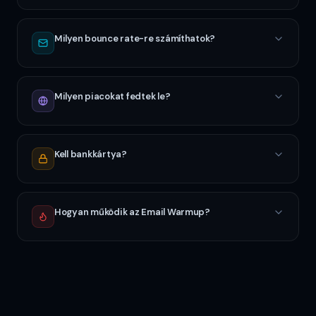
Milyen bounce rate-re számíthatok?
Milyen piacokat fedtek le?
Kell bankkártya?
Hogyan működik az Email Warmup?