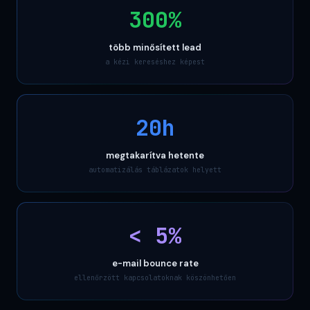
300%
több minősített lead
a kézi kereséshez képest
20h
megtakarítva hetente
automatizálás táblázatok helyett
< 5%
e-mail bounce rate
ellenőrzött kapcsolatoknak köszönhetően