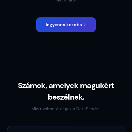
platformról.
Ingyenes kezdés
Számok, amelyek magukért
beszélnek.
Miért váltanak cégek a DataSendre.