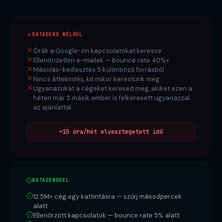
DATASEND NÉLKÜL
Órák a Google-ön kapcsolatokat keresve
Ellenőrizetlen e-mailek — bounce rate 40%+
Másolás-beillesztés 5 különböző forrásból
Nincs áttekintés, kit mikor kerestünk meg
Ugyanazokat a cégeket keresed meg, akiket ezen a
héten már 5 másik ember is felkeresett ugyanazzal
az ajánlattal
~15 óra/hét elvesztegetett idő
DATASENDDEL
12.5M+ cég egy kattintásra — szűrj másodpercek
alatt
Ellenőrzött kapcsolatok — bounce rate 5% alatt