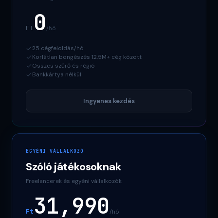
0
Ft
/hó
25 cégfeloldás/hó
Korlátlan böngészés 12,5M+ cég között
Összes szűrő és régió
Bankkártya nélkül
Ingyenes kezdés
EGYÉNI VÁLLALKOZÓ
Szóló játékosoknak
Freelancerek és egyéni vállalkozók
31,990
Ft
/hó