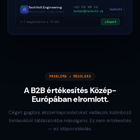
TechVolt Engineering
+421 902 889 341
techvolt.sk
kontakt@techvolt.sk
Elektrotechnika · Nagyszombat
1-7 megjelenítve a 47-ből
Export
PROBLÉMA → MEGOLDÁS
A B2B értékesítés Közép-
Európában elromlott.
Céget guglizni, kézzel kapcsolatokat vadászni, különböző
forrásokból táblázatokba másolgatni. Ez nem értékesítés
— ez időpocsékolás.