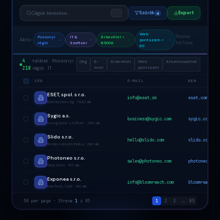
Cégek keresése...
Szűrők
Export
⌘K
4
Web
Összes
Pozsonyi
IT &
Árbevétel >
Aktív:
pontszám >
törlése
régió
Szoftver
€500K
60
4
találat · Pozsonyi
Cég
E-
Árbevétel
Web
Alkalmazottak
218
régió · IT
mail
pontszám
CÉG
E-MAIL
WEB
ESET, spol. s r.o.
info@eset.sk
eset.com
Kiberbiztonság · 1 842 alk.
Sygic a.s.
business@sygic.com
sygic.com
Navigációs szoftver · 340 alk.
Slido s.r.o.
hello@slido.com
slido.com
Rendezvénytechnika · 280 alk.
Photoneo s.r.o.
sales@photoneo.com
photoneo.com
Gépi látás · 195 alk.
Exponea s.r.o.
info@bloomreach.com
bloomreach.co
MarTech / CDP · 310 alk.
50 per page · Strana
1
z 85
1
2
3
…
85