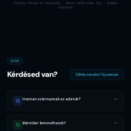
Fizetés Stripe-on keresztül · Nincs beállítási díj · Számla
elérhető
GYIK
Kérdésed van?
Más kérdés? Írj nekünk
Honnan származnak az adatok?
Bármikor lemondhatok?