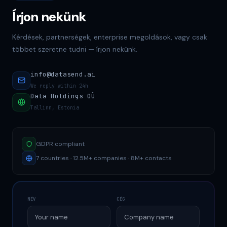
Írjon nekünk
Kérdések, partnerségek, enterprise megoldások, vagy csak
többet szeretne tudni — írjon nekünk.
info@datasend.ai
We reply within 24h
Data Holdings OÜ
Tallinn, Estonia
GDPR compliant
7 countries · 12.5M+ companies · 8M+ contacts
NÉV
CÉG