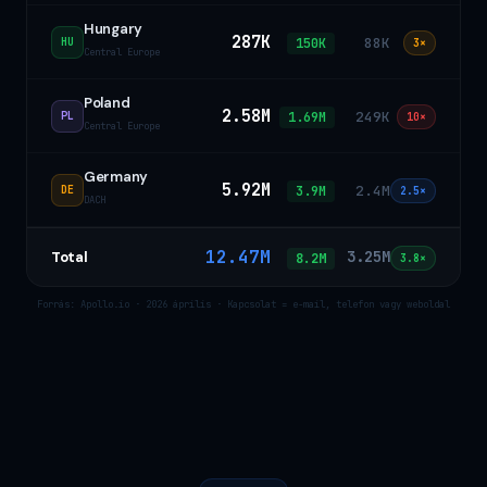
Hungary
287K
88K
150K
HU
3×
Central Europe
Poland
2.58M
249K
1.69M
PL
10×
Central Europe
Germany
5.92M
2.4M
3.9M
DE
2.5×
DACH
12.47M
3.25M
Total
8.2M
3.8×
Forrás: Apollo.io · 2026 április · Kapcsolat = e-mail, telefon vagy weboldal