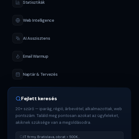
Statisztikák
Web Intelligence
AI Asszisztens
Email Warmup
Naptár & Tervezés
Fejlett keresés
20+ szűrő — iparág, régió, árbevétel, alkalmazottak, web
pontszám. Találd meg pontosan azokat az ügyfeleket,
akiknek szüksége van a megoldásodra.
IT firmy, Bratislava, obrat > 500K...