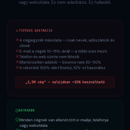
vagy weboldala. Ez nem adatbázis. Ez hulladék.
TIPIKUS ADATBÁZIS
A cégjegyzék másolata — csak nevek, adószámok és
címek
E-mail a cégek 10–15%-ánál — a többi üres mező
Telefon és web szinte nem létezik
Ellenőrizetlen adatok — bounce rate 30–50%
A rekordok 100%-áért fizetsz, 10%-ot használsz
„1,5M cég" — valójában ~15% használható
DATASEND
Minden cégnek van ellenőrzött e-mailje, telefonja
vagy weboldala