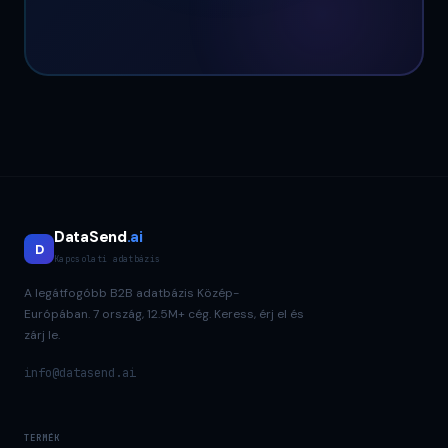
DataSend
.ai
D
Kapcsolati adatbázis
A legátfogóbb B2B adatbázis Közép-
Európában. 7 ország, 12.5M+ cég. Keress, érj el és
zárj le.
info@datasend.ai
TERMÉK