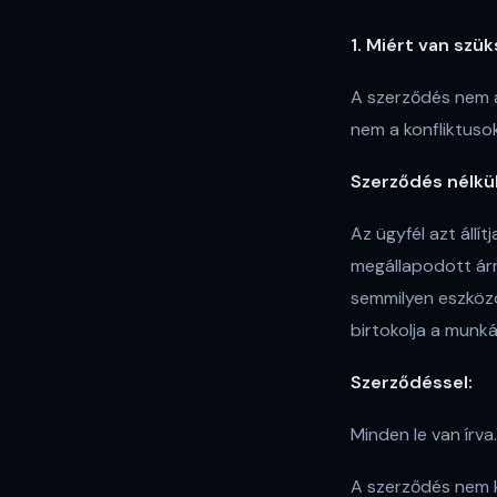
1. Miért van szük
A szerződés nem a 
nem a konfliktus
Szerződés nélkül
Az ügyfél azt állí
megállapodott árra
semmilyen eszközöd
birtokolja a munká
Szerződéssel:
Minden le van írva
A szerződés nem k