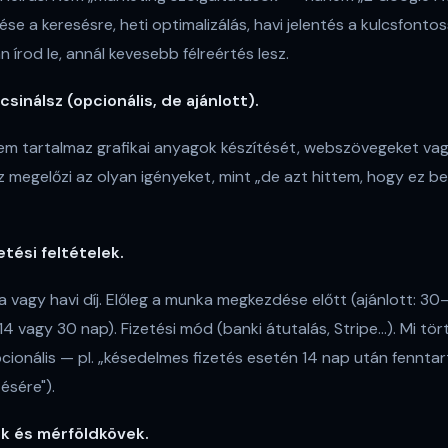
lése a keresésre, heti optimalizálás, havi jelentés a kulcsfont
írod le, annál kevesebb félreértés lesz.
csinálsz (opcionális, de ajánlott).
em tartalmaz grafikai anyagok készítését, webszövegeket va
z megelőzi az olyan igényeket, mint „de azt hittem, hogy ez b
etési feltételek.
ra vagy havi díj. Előleg a munka megkezdése előtt (ajánlott: 3
4 vagy 30 nap). Fizetési mód (banki átutalás, Stripe...). Mi tö
pcionális — pl. „késedelmes fizetés esetén 14 nap után fennta
ésére").
ők és mérföldkövek.