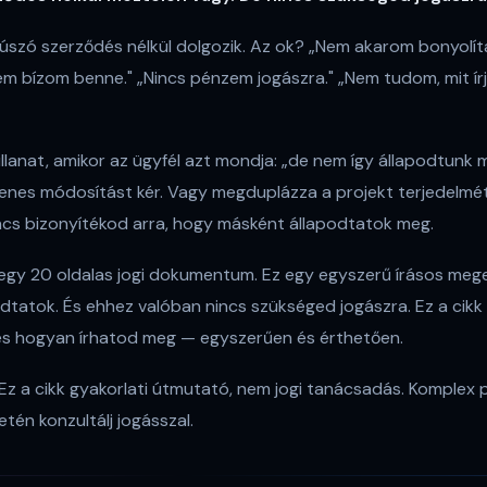
szó szerződés nélkül dolgozik. Az ok? „Nem akarom bonyolítan
m bízom benne." „Nincs pénzem jogászra." „Nem tudom, mit írj
illanat, amikor az ügyfél azt mondja: „de nem így állapodtunk
gyenes módosítást kér. Vagy megduplázza a projekt terjedelmé
incs bizonyítékod arra, hogy másként állapodtatok meg.
gy 20 oldalas jogi dokumentum. Ez egy egyszerű írásos mege
tatok. És ehhez valóban nincs szükséged jogászra. Ez a cikk
, és hogyan írhatod meg — egyszerűen és érthetően.
Ez a cikk gyakorlati útmutató, nem jogi tanácsadás. Komplex 
tén konzultálj jogásszal.