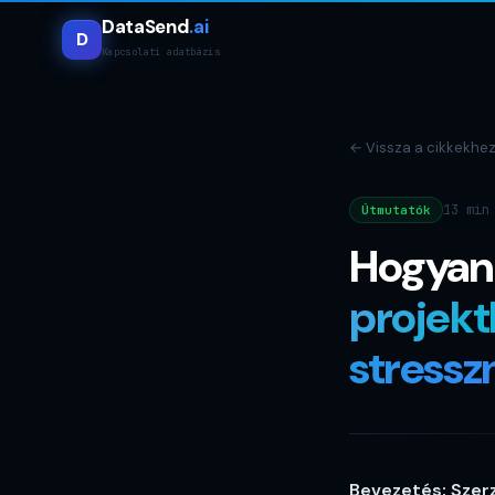
DataSend
.ai
D
Kapcsolati adatbázis
←
Vissza a cikkekhe
13 min
Útmutatók
Hogyan 
projekt
stress
Bevezetés: Szerz