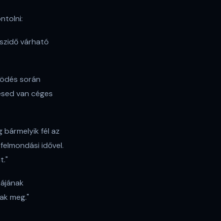
tolni:
aszidő várható
ködés során
résed van céges
 bármelyik fél az
felmondási idővel.
t."
kájának
ak meg."