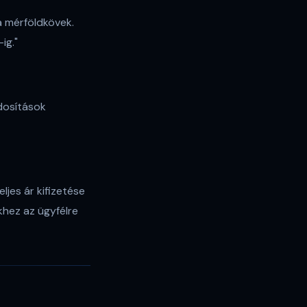
a mérföldkövek.
ig."
dosítások
ljes ár kifizetése
khez az ügyfélre