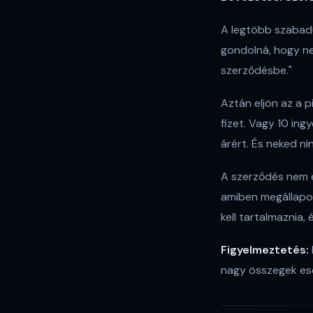
A legtöbb szabadú
gondolná, hogy ne
szerződésbe."
Aztán eljön az a p
fizet. Vagy 10 in
árért. És neked n
A szerződés nem e
amiben megállapod
kell tartalmaznia
Figyelmeztetés:
nagy összegek ese