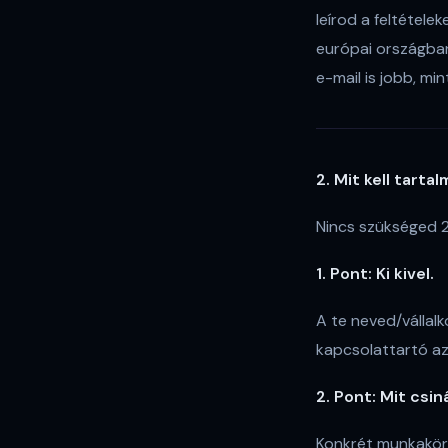
leírod a feltétele
európai országban
e-mail is jobb, mi
2. Mit kell tart
Nincs szükséged 2
1. Pont: Ki kivel.
A te neved/vállalk
kapcsolattartó az 
2. Pont: Mit csi
Konkrét munkaköri