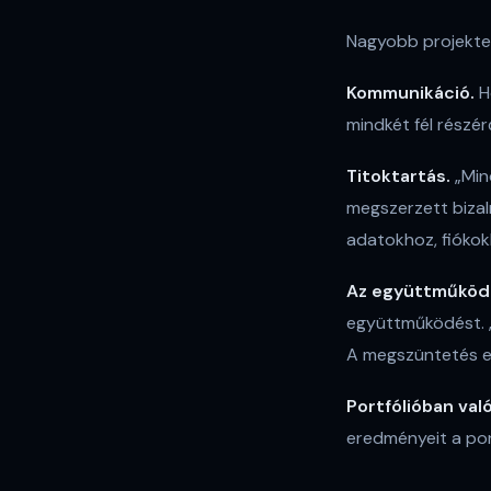
Nagyobb projekte
Kommunikáció.
Ho
mindkét fél részérő
Titoktartás.
„Min
megszerzett bizal
adatokhoz, fiókok
Az együttműköd
együttműködést. „
A megszüntetés ese
Portfólióban való
eredményeit a por