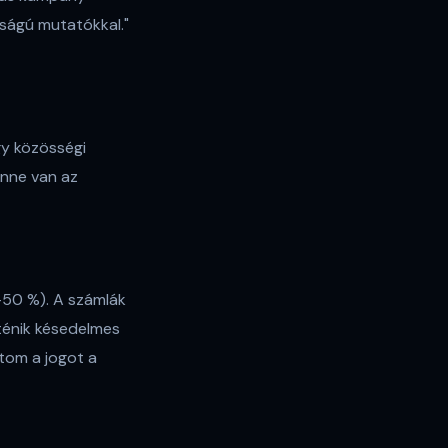
osságú mutatókkal."
gy közösségi
enne van az
0–50 %). A számlák
rténik késedelmes
rtom a jogot a