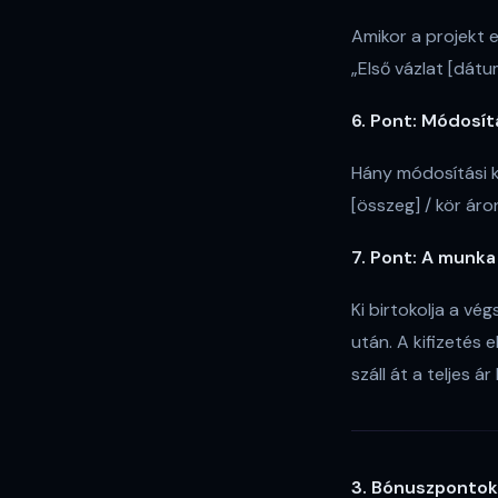
Amikor a projekt e
„Első vázlat [dátu
6. Pont: Módosít
Hány módosítási k
[összeg] / kör áro
7. Pont: A munk
Ki birtokolja a vé
után. A kifizetés 
száll át a teljes ár
3. Bónuszpontok 