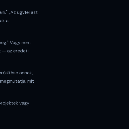
i." „Az ügyfél azt
ak a
 meg." Vagy nem
t — az eredeti
rősítése annak,
 megmutatja, mit
projektek vagy