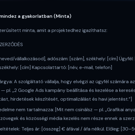
 mindez a gyakorlatban (Minta)
zerűsített minta, amit a projektedhez igazíthatsz:
SZERZŐDÉS
 neved/vállalkozásod], adószám: [szám], székhely: [cím] Ügyfél: 
zékhely: [cím] Kapcsolattartó: [név, e-mail, telefon]
rgya: A szolgáltató vállalja, hogy elvégzi az ügyfél számára a
s — pl. „2 Google Ads kampány beállítása és kezelése a keresés
ást, hirdetések készítését, optimalizálást és havi jelentést.”]
delme nem tartalmazza: [Mit nem csinálsz — pl. „Grafikai any
szövegek és közösségi média kezelés nem része ennek a szerz
feltételek: Teljes ár: [összeg] € áfával / áfa nélkül. Előleg: [3