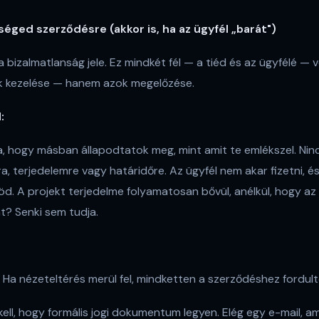
séged szerződésre (akkor is, ha az ügyfél „barát")
bizalmatlanság jele. Ez mindkét fél — a tiéd és az ügyfélé — v
ok kezelése — hanem azok megelőzése.
:
tja, hogy másban állapodtatok meg, mint amit te emlékszel. Nin
, terjedelemre vagy határidőre. Az ügyfél nem akar fizetni, é
. A projekt terjedelme folyamatosan bővül, anélkül, hogy az á
t? Senki sem tudja.
. Ha nézeteltérés merül fel, mindketten a szerződéshez fordult
ell, hogy formális jogi dokumentum legyen. Elég egy e-mail, a