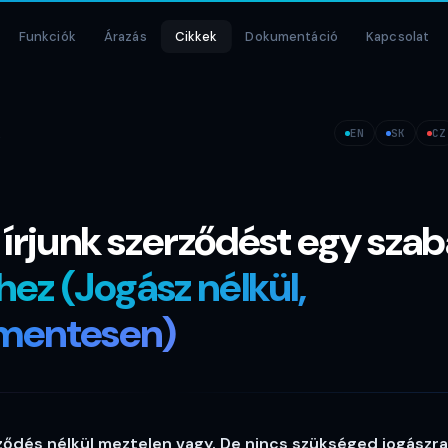
Funkciók
Árazás
Cikkek
Dokumentáció
Kapcsolat
z
EN
SK
CZ
írjunk szerződést egy sza
hez (Jogász nélkül,
zmentesen)
ődés nélkül meztelen vagy. De nincs szükséged jogászra