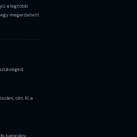
ényű a legtöbb
 egy megerősített
 szükséged:
szám, cím. Ki a
 Ads kampány