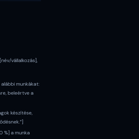
[név/vállalkozás],
z alábbi munkákat:
re, beleértve a
agok készítése,
ődésnek.”]
0–50 %] a munka