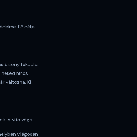
édelme. Fő célja
cs bizonyítékod a
s neked nincs
r változna. Ki
ok. A vita vége.
melyben világosan