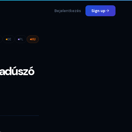
Bejelentkezés
Sign up
DE
PL
HU
badúszó
.