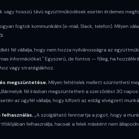
k vagy hosszú távú együttműködések esetén érdemes megfon
gyan fogtok kommunikálni (e-mail, Slack, telefon). Milyen vál
l.
dkét fél vállalja, hogy nem hozza nyilvánosságra az együttmű
mas információkat." Egyszerű, de fontos — főleg, ha hozzáfé
hoz vagy stratégiákhoz.
és megszüntetése.
Milyen feltételek mellett szüntetheti meg
Bármelyik fél írásban megszüntetheti a szerződést 30 napos 
tén az ügyfél vállalja, hogy kifizeti az eddig elvégzett munká
 felhasználás.
„A szolgáltató fenntartja a jogot, hogy a mun
tfóliójában felhasználja, hacsak a felek másként nem állapodn