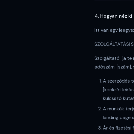
4. Hogyan néz ki
Itt van egy leegys
SZOLGÁLTATÁSI 
Szolgáltató: [a te
adószám: [szám], s
A szerződés tá
[konkrét leírá
kulcsszó kutat
A munkák terje
landing page 
Ár és fizetési 