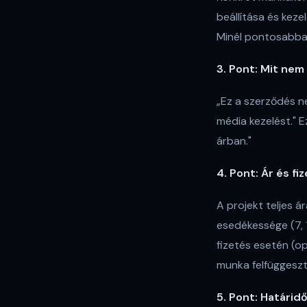
beállítása és keze
Minél pontosabban 
3. Pont: Mit nem 
„Ez a szerződés n
média kezelést." E
árban."
4. Pont: Ár és fiz
A projekt teljes á
esedékessége (7, 1
fizetés esetén (o
munka felfüggeszt
5. Pont: Határid