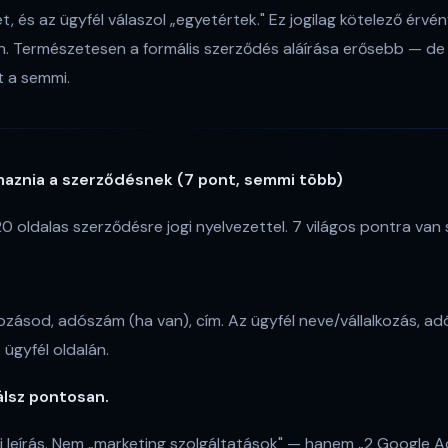
ket, és az ügyfél válaszol „egyetértek." Ez jogilag kötelező érv
. Természetesen a formális szerződés aláírása erősebb — de
nt a semmi.
almaznia a szerződésnek (7 pont, semmi több)
0 oldalas szerződésre jogi nyelvezettel. 7 világos pontra van
ozásod, adószám (ha van), cím. Az ügyfél neve/vállalkozás, adó
ügyfél oldalán.
nálsz pontosan.
 leírás. Nem „marketing szolgáltatások" — hanem „2 Google