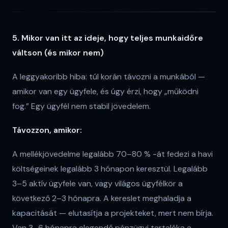
5. Mikor van itt az ideje, hogy teljes munkaidőre
váltson (és mikor nem)
A leggyakoribb hiba: túl korán távozni a munkából —
amikor van egy ügyfele, és úgy érzi, hogy „működni
fog.” Egy ügyfél nem stabil jövedelem.
Távozzon, amikor:
A mellékjövedelme legalább 70–80 % -át fedezi a havi
költségeinek legalább 3 hónapon keresztül. Legalább
3–5 aktív ügyfele van, vagy világos ügyfélkör a
következő 2–3 hónapra. A kereslet meghaladja a
kapacitását — elutasítja a projekteket, mert nem bírja.
Van 3–6 hónapra elegendő pénzügyi tartaléka a