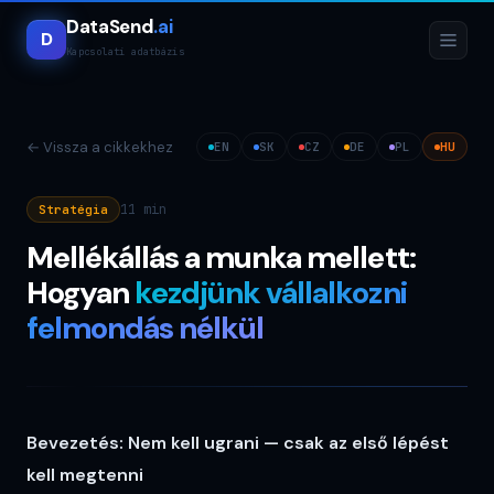
DataSend
.ai
D
Kapcsolati adatbázis
←
Vissza a cikkekhez
EN
SK
CZ
DE
PL
HU
11 min
Stratégia
Mellékállás a munka mellett:
Hogyan
kezdjünk vállalkozni
felmondás nélkül
Bevezetés: Nem kell ugrani — csak az első lépést
kell megtenni