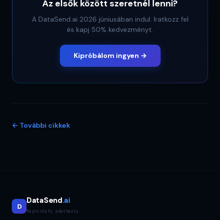
Az elsők között szeretnél lenni?
A DataSend.ai 2026 júniusában indul. Iratkozz fel
és kapj 50% kedvezményt.
Kipróbálom ingyen →
←
További cikkek
DataSend
.ai
D
Kapcsolati adatbázis