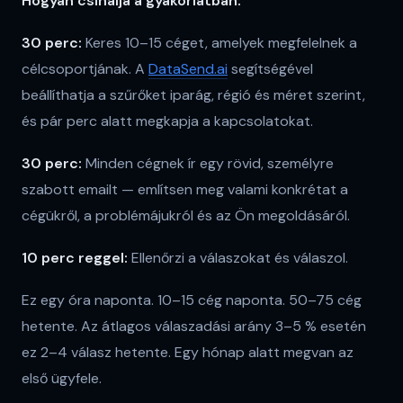
Hogyan csinálja a gyakorlatban:
30 perc:
Keres 10–15 céget, amelyek megfelelnek a
célcsoportjának. A
DataSend.ai
segítségével
beállíthatja a szűrőket iparág, régió és méret szerint,
és pár perc alatt megkapja a kapcsolatokat.
30 perc:
Minden cégnek ír egy rövid, személyre
szabott emailt — említsen meg valami konkrétat a
cégükről, a problémájukról és az Ön megoldásáról.
10 perc reggel:
Ellenőrzi a válaszokat és válaszol.
Ez egy óra naponta. 10–15 cég naponta. 50–75 cég
hetente. Az átlagos válaszadási arány 3–5 % esetén
ez 2–4 válasz hetente. Egy hónap alatt megvan az
első ügyfele.