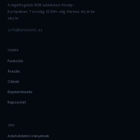
A legátfogóbb B2B adatbázis Közép-
Európában. 7 ország, 12.5M+ cég. Keress, érj el és
zárj le.
info@datasend.ai
TERMÉK
Funkciók
Árazás
Cikkek
Bejelentkezés
Kapcsolat
JOGI
Adatvédelmi irányelvek