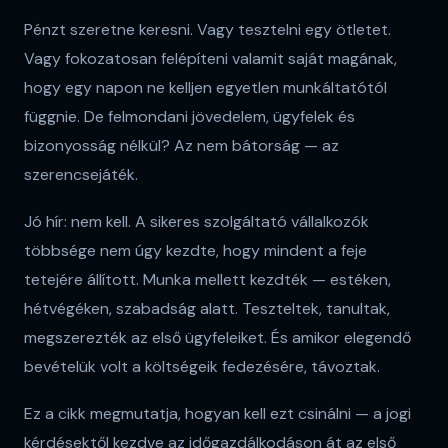
Pénzt szeretne keresni. Vagy tesztelni egy ötletet.
Vagy fokozatosan felépíteni valamit saját magának,
hogy egy napon ne kelljen egyetlen munkáltatótól
függnie. De felmondani jövedelem, ügyfelek és
bizonyosság nélkül? Az nem bátorság — az
szerencsejáték.
Jó hír: nem kell. A sikeres szolgáltató vállalkozók
többsége nem úgy kezdte, hogy mindent a feje
tetejére állított. Munka mellett kezdték — estéken,
hétvégéken, szabadság alatt. Teszteltek, tanultak,
megszerezték az első ügyfeleiket. És amikor elegendő
bevételük volt a költségeik fedezésére, távoztak.
Ez a cikk megmutatja, hogyan kell ezt csinálni — a jogi
kérdésektől kezdve az időgazdálkodáson át az első