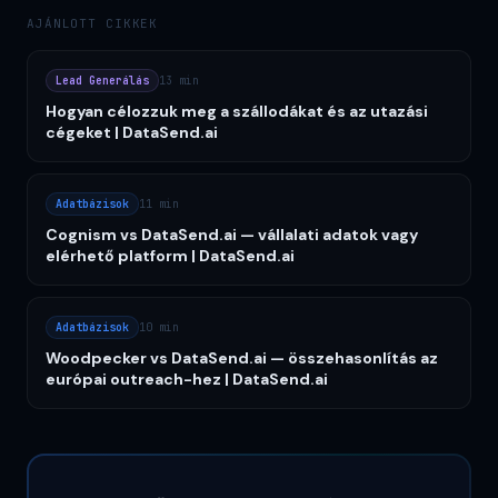
AJÁNLOTT CIKKEK
Lead Generálás
13 min
Hogyan célozzuk meg a szállodákat és az utazási
cégeket | DataSend.ai
Adatbázisok
11 min
Cognism vs DataSend.ai — vállalati adatok vagy
elérhető platform | DataSend.ai
Adatbázisok
10 min
Woodpecker vs DataSend.ai — összehasonlítás az
európai outreach-hez | DataSend.ai