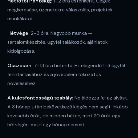
Hétfőtől Péntekig:
1–2 óra esténként. Cégek
megkeresése, üzenetekre válaszolás, projektek
munkálatai.
Hétvége:
2–3 óra. Nagyobb munka —
tartalomkészítés, ügyfél találkozók, ajánlatok
kidolgozása.
Összesen:
7–13 óra hetente. Ez elegendő 1–3 ügyfél
fenntartásához és a jövedelem fokozatos
növeléséhez.
A kulcsfontosságú szabály:
Ne áldozza fel az alvást.
A 3 hónap után bekövetkező kiégés nem segít. Inkább
kevesebb órát, de minden héten, mint 20 órát egy
hétvégén, majd egy hónap semmit.