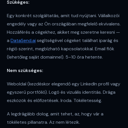
Szükéges:
Egy konkrét szolgáltatás, amit tud nyújtani. Vállalkozói
engedély vagy az Ön országában megfelelő ekvivalens.
Hozzáférés a cégekhez, akiket meg szeretne keresni —
a
DataSend.ai
segítségével cégeket találhat iparág és
régió szerint, megbízható kapcsolatokkal. Email fiók
(lehetőleg saját domainnel). 5–10 óra hetente.
Nem szükséges:
Weboldal (kezdéskor elegendő egy LinkedIn profil vagy
egyszerű portfólió). Logó és vizuális identitás. Drága
eszközök és előfizetések. Iroda. Tökéletesség.
A legdrágább dolog, amit tehet, az, hogy vár a
tökéletes pillanatra. Az nem létezik.