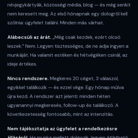
névjegykártyák, közösségi média, blog — és még senkit
nem keresett meg. Az első hónapnak egy dologról kell
szólnia: ügyfelet találni. Minden más várhat.
Alábecsüli az árát.
„Még csak kezdek, ezért olcsó
leszek.” Nem. Legyen tisztességes, de ne adja ingyen a
munkáját. Ha valamit estéken és hétvégéken csinál, az
ideje értékes.
Nincs rendszere.
Megkeres 20 céget, 3 válaszol,
egyikkel találkozik — és ezzel vége. Egy hónap múlva
újra kezd. A rendszer azt jelenti: minden héten
ugyanannyi megkeresés, follow-up és találkozó. A
következetesség fontosabb, mint az intenzitás.
Nem tájékoztatja az ügyfelet a rendelkezésre
állásáról.
Ha munka mellett dolgozik, legyen átlátható.