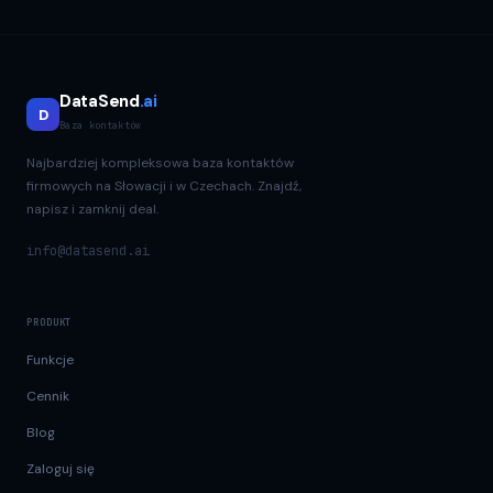
DataSend
.ai
D
Baza kontaktów
Najbardziej kompleksowa baza kontaktów
firmowych na Słowacji i w Czechach. Znajdź,
napisz i zamknij deal.
info@datasend.ai
PRODUKT
Funkcje
Cennik
Blog
Zaloguj się