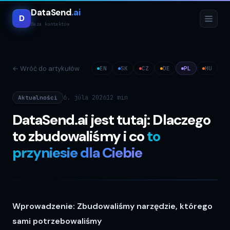
DataSend
.ai
D
Baza kontaktów
←
Wróć do artykułów
EN
SK
CZ
DE
PL
HU
6. júla 2026
12 min
Aktualności
DataSend.ai jest tutaj: Dlaczego
to zbudowaliśmy i co
to
przyniesie dla Ciebie
Wprowadzenie: Zbudowaliśmy narzędzie, którego
sami potrzebowaliśmy