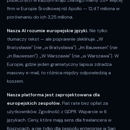
publicznych w każdym kraju. Dlatego mamy 3,8× więcej
firm w Europie Środkowej niż Apollo — 12,47 miliona w
porównaniu do ich 3,25 miliona.
Nasza AI rozumie europejskie języki.
Nie tylko
tłumaczy tekst — ale poprawnie deklinuje. „W
Bratysławie" (nie „w Bratysława"). „Im Bauwesen" (nie
„in Bauwesen"). „W Warszawie" (nie „w Warszawa"). W
Europie, gdzie jeden gramatyczny lapsus zdradza
masowy e-mail, to różnica między odpowiedzią a
koszem.
Nasza platforma jest zaprojektowana dla
europejskich zespołów.
Flat rate bez opłat za
użytkowników. Zgodność z GDPR. Wsparcie w 6
językach. Ceny, które mają sens dla freelancera w
Koszycach, a nie tylko dla zespołu enterprise w San