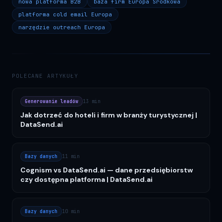
nowa platforma B2B
baza firm Europa Środkowa
platforma cold email Europa
narzędzie outreach Europa
POLECANE ARTYKUŁY
Generowanie leadów
13 min
Jak dotrzeć do hoteli i firm w branży turystycznej |
DataSend.ai
Bazy danych
11 min
Cognism vs DataSend.ai — dane przedsiębiorstw
czy dostępna platforma | DataSend.ai
Bazy danych
10 min