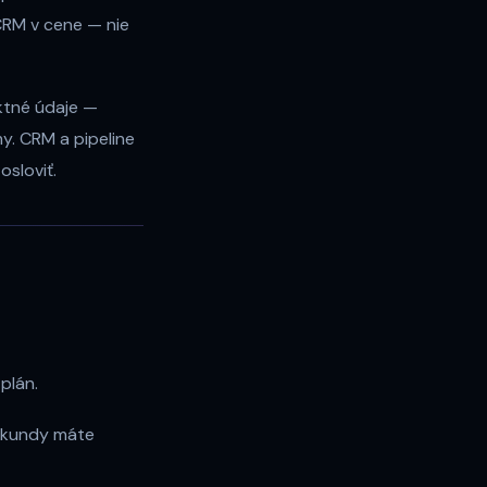
/CRM v cene — nie
tné údaje —
y. CRM a pipeline
sloviť.
plán.
sekundy máte