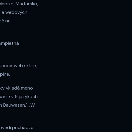
čiarsko, Maďarsko,
el a webových
né na
kompletná
ancov, web skóre,
pine.
cky vkladá meno
anie v 6 jazykoch
„Im Bauwesen." „W
ovedí prichádza