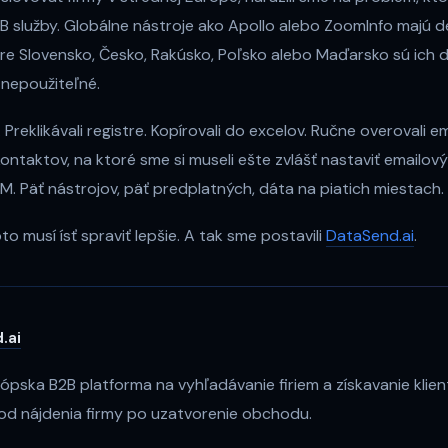
B služby. Globálne nástroje ako Apollo alebo ZoomInfo majú d
re Slovensko, Česko, Rakúsko, Poľsko alebo Maďarsko sú ich d
nepoužiteľné.
 Preklikávali registre. Kopírovali do excelov. Ručne overovali ema
ntaktov, na ktoré sme si museli ešte zvlášť nastaviť emailový 
M. Päť nástrojov, päť predplatných, dáta na piatich miestach.
to musí ísť spraviť lepšie. A tak sme postavili
DataSend.ai
.
.ai
rópska B2B platforma na vyhľadávanie firiem a získavanie klie
od nájdenia firmy po uzatvorenie obchodu.