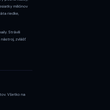
esiatky miliónov
áta riedke,
ily. Strávili
nástroj, zvlášť
ntov. Všetko na