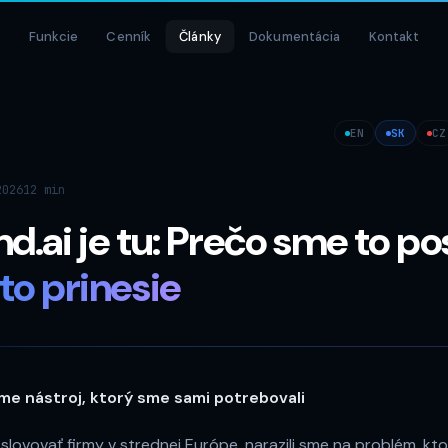
Funkcie
Cenník
Články
Dokumentácia
Kontakt
EN
SK
CZ
2026
12 min
.ai je tu: Prečo sme to pos
to prinesie
sme nástroj, ktorý sme sami potrebovali
slovovať firmy v strednej Európe, narazili sme na problém, kt