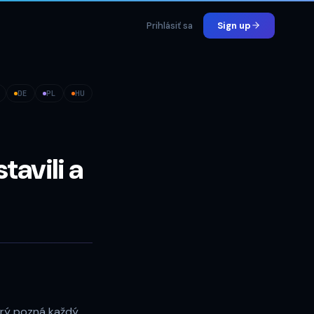
Prihlásiť sa
Sign up
DE
PL
HU
tavili a
orý pozná každý,