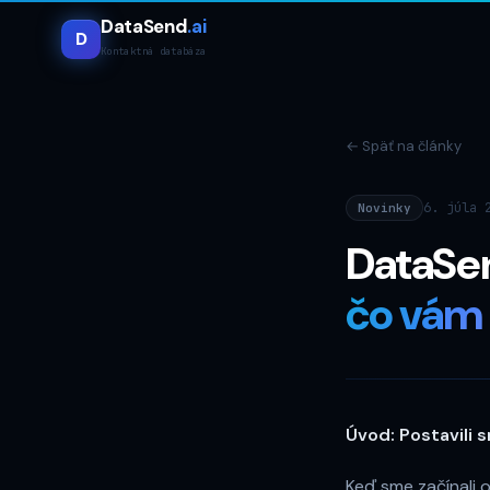
DataSend
.ai
D
Kontaktná databáza
←
Späť na články
6. júla 
Novinky
DataSend
čo vám 
Úvod: Postavili 
Keď sme začínali o