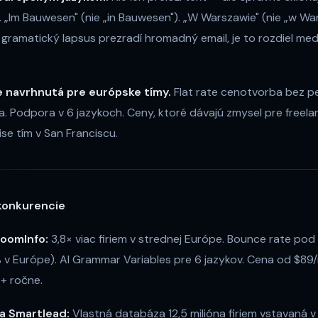
"). „Im Bauwesen" (nie „in Bauwesen"). „W Warszawie" (nie „w Wa
 gramatický lapsus prezradí hromadný email, je to rozdiel m
e navrhnutá pre európske tímy.
Flat rate cenotvorba bez p
. Podpora v 6 jazykoch. Ceny, ktoré dávajú zmysel pre freelan
ise tím v San Franciscu.
 konkurencie
ZoomInfo:
3,8× viac firiem v strednej Európe. Bounce rate pod
 v Európe). AI Grammar Variables pre 6 jazykov. Cena od $8
+ ročne.
 a Smartlead:
Vlastná databáza 12,5 milióna firiem vstavaná 