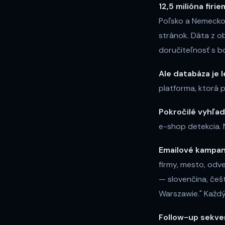
12,5 milióna firi
Poľsko a Nemecko.
stránok. Dáta z o
doručiteľnosť s b
Ale databáza je l
platforma, ktorá 
Pokročilé vyhľa
e-shop detekcia. N
Emailové kampa
firmy, mesto, odv
— slovenčina, češt
Warszawie." Každý 
Follow-up sekve