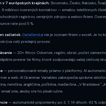
em v 7 európskych krajinách.
Slovensko, Česko, Rakúsko, Švaj
 8 miliónov overených kontaktov — emailov, telefónnych čísi
bchodných registrov, verejných zdrojov a webov firiem. Overe
ounce rate pod 5 %.
en začiatok.
DataSend.ai
nie je zoznam firiem v exceli. Je to 
pokrýva celý predajný proces:
dávanie
— 20+ filtrov. Odvetvie, región, obrat, počet zamestn
ájdete presne tie firmy, ktoré zodpovedajú vašej cieľovej sku
ne
— personalizované emaily priamo z platformy. AI automati
etvie a web. AI Grammar Variables zabezpečia správne skloňov
ina, nemčina, angličtina, poľština, maďarčina. „V Bratislave." 
email znie, akoby ste ho písali ručne.
ncie
— automatické pripomienky po 3, 7, 14 dňoch. 42 % odp