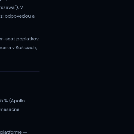
rszawa"). V
edzi odpoveďou a
er-seat poplatkov.
cera v Košiciach,
 5 % (Apollo
9/mesačne
v platforme —