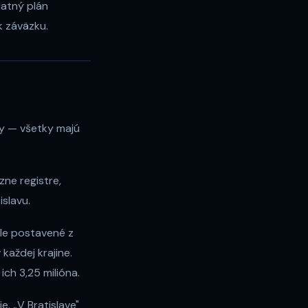
latný plán
k záväzku.
ly — všetky majú
zne registre,
islavu.
le postavené z
každej krajine.
ich 3,25 milióna.
e. „V Bratislave"