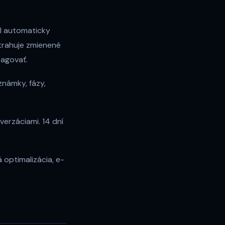
I automaticky
xtrahuje zmienené
eagovať.
námky, fázy,
erzáciami. 14 dní
 optimalizácia, e-