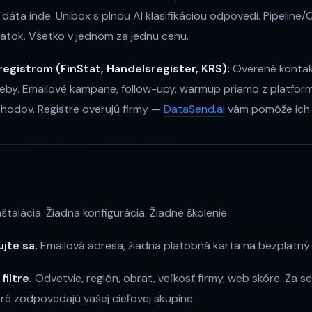
dáta inde. Unibox s plnou AI klasifikáciou odpovedí. Pipeline
latok. Všetko v jednom za jednu cenu.
registrom (FinStat, Handelsregister, KRS):
Overené kontak
 weby. Emailové kampane, follow-upy, warmup priamo z platform
hodov. Registre overujú firmy —
DataSend.ai
vám pomôže ich o
e
nštalácia. Žiadna konfigurácia. Žiadne školenie.
ujte sa.
Emailová adresa, žiadna platobná karta na bezplatný 
filtre.
Odvetvie, región, obrat, veľkosť firmy, web skóre. Za 
oré zodpovedajú vašej cieľovej skupine.