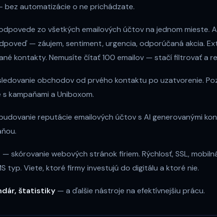
— bez automatizácie o ne prichádzate.
odpovede zo všetkých emailových účtov na jednom mieste. A
 odpoveď — záujem, sentiment, urgencia, odporúčaná akcia. E
né kontakty. Nemusíte čítať 100 emailov — stačí filtrovať a r
ledovanie obchodov od prvého kontaktu po uzatvorenie. Poz
né s kampaňami a Uniboxom.
udovanie reputácie emailových účtov s AI generovanými konv
aňou.
e
— skórovanie webových stránok firiem. Rýchlosť, SSL, mobilná
 typ. Viete, ktoré firmy investujú do digitálu a ktoré nie.
ndár, štatistiky
— a ďalšie nástroje na efektívnejšiu prácu.