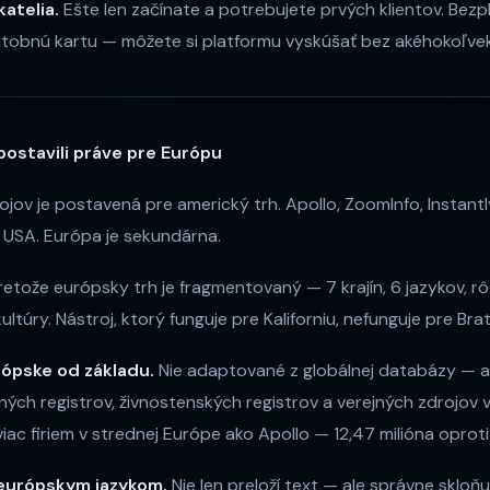
atelia.
Ešte len začínate a potrebujete prvých klientov. Bezp
atobnú kartu — môžete si platformu vyskúšať bez akéhokoľve
postavili práve pre Európu
ojov je postavená pre americký trh. Apollo, ZoomInfo, Instant
e USA. Európa je sekundárna.
retože európsky trh je fragmentovaný — 7 krajín, 6 jazykov, rô
túry. Nástroj, ktorý funguje pre Kaliforniu, nefunguje pre Brat
rópske od základu.
Nie adaptované z globálnej databázy — a
ch registrov, živnostenských registrov a verejných zdrojov v 
ac firiem v strednej Európe ako Apollo — 12,47 milióna oproti 
 európskym jazykom.
Nie len preloží text — ale správne skloňuj