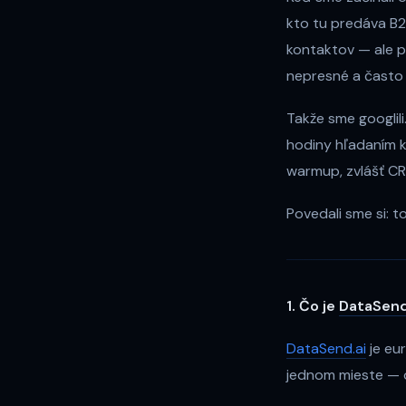
kto tu predáva B2
kontaktov — ale p
nepresné a často 
Takže sme googlili.
hodiny hľadaním ko
warmup, zvlášť CR
Povedali sme si: to
1. Čo je
DataSend
DataSend.ai
je eu
jednom mieste — 