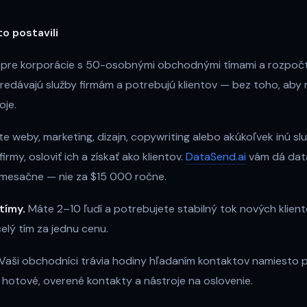
o postavili
e pre korporácie s 50-osobnými obchodnými tímami a rozpoč
 predávajú služby firmám a potrebujú klientov — bez toho, aby m
oje.
e weby, marketing, dizajn, copywriting alebo akúkoľvek inú slu
irmy, osloviť ich a získať ako klientov.
DataSend.ai
vám dá dat
9/mesačne — nie za $15 000 ročne.
tímy.
Máte 2–10 ľudí a potrebujete stabilný tok nových klient
elý tím za jednu cenu.
Vaši obchodníci trávia hodiny hľadaním kontaktov namiesto 
 hotové, overené kontakty a nástroje na oslovenie.