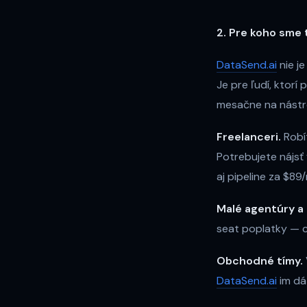
2. Pre koho sme t
DataSend.ai
nie j
Je pre ľudí, ktorí
mesačne na nástr
Freelanceri.
Robít
Potrebujete nájsť f
aj pipeline za $8
Malé agentúry a 
seat poplatky — c
Obchodné tímy.
DataSend.ai
im dá