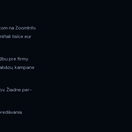
tom na ZoomInfo.
íňali tisíce eur
žbu pre firmy.
abázu, kampane
ov. Žiadne per-
predávania.