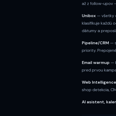
až z follow-upov 
Unibox
— všetky 
klasifikuje každú
dátumy a preposla
Pipeline/CRM
— s
priority. Prepoje
Email warmup
— b
pred prvou kamp
Web Intelligenc
shop detekcia, CMS
AI asistent, kale