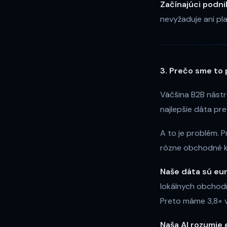
Začínajúci podnik
nevyžaduje ani pl
3. Prečo sme to 
Väčšina B2B nástr
najlepšie dáta pr
A to je problém. P
rôzne obchodné kul
Naše dáta sú eu
lokálnych obchodný
Preto máme 3,8× vi
Naša AI rozumie