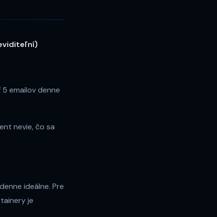
viditeľní)
ť 5 emailov denne
ent nevie, čo sa
ždenne ideálne. Pre
tainery je