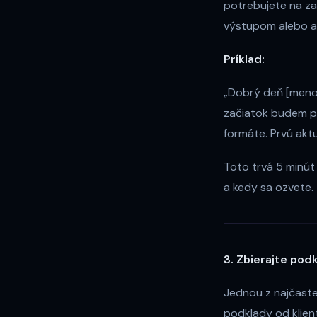
potrebujete na za
výstupom alebo ak
Príklad:
„Dobrý deň [meno]
začiatok budem p
formáte. Prvú akt
Toto trvá 5 minút 
a kedy sa ozvete.
3. Zbierajte pod
Jednou z najčastej
podklady od klienta