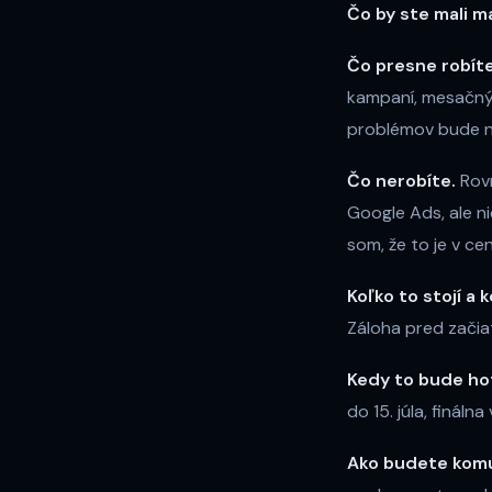
Čo by ste mali 
Čo presne robíte
kampaní, mesačný 
problémov bude n
Čo nerobíte.
Rovn
Google Ads, ale n
som, že to je v cen
Koľko to stojí a k
Záloha pred začia
Kedy to bude ho
do 15. júla, finálna 
Ako budete komu