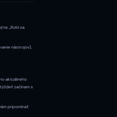
pýta: „Robí sa
ovanie nástrojov),
šho aktuálneho
i týždeň začínam s
 vám pripomínať.