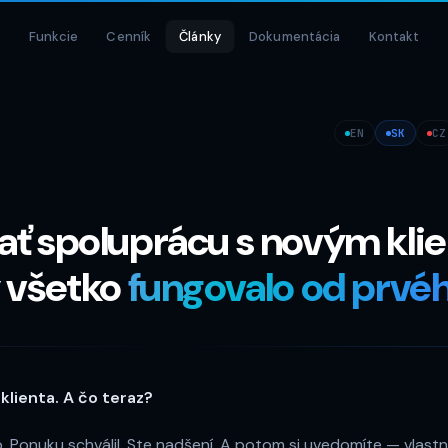
Funkcie
Cenník
Články
Dokumentácia
Kontakt
EN
SK
CZ
ať spoluprácu s novým kli
y všetko
fungovalo od prvé
 klienta. A čo teraz?
. Ponuku schválil. Ste nadšení. A potom si uvedomíte — vlastn