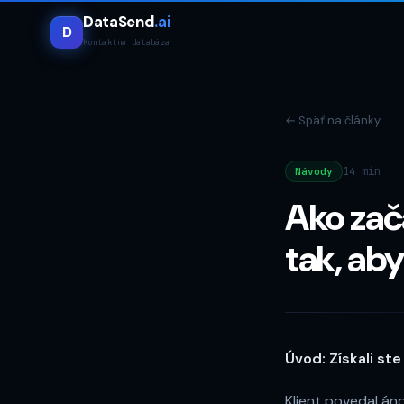
DataSend
.ai
D
Kontaktná databáza
←
Späť na články
14 min
Návody
Ako zač
tak, ab
Úvod: Získali ste
Klient povedal áno