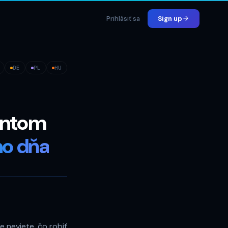
Prihlásiť sa
Sign up
DE
PL
HU
entom
ho dňa
e neviete, čo robiť