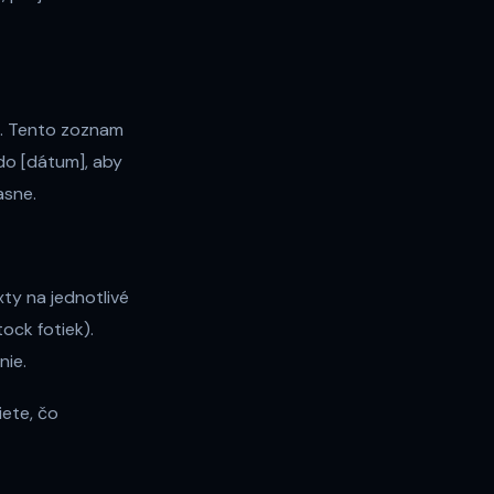
u. Tento zoznam
 do [dátum], aby
asne.
ty na jednotlivé
ock fotiek).
nie.
iete, čo