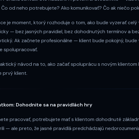
? Čo od neho potrebujete? Ako komunikovať? Čo ak niečo po
ce je moment, ktorý rozhoduje o tom, ako bude vyzerať celý v
cky — bez jasných pravidiel, bez dohodnutých termínov a bez
tický. Ak začnete profesionálne — klient bude pokojný, bude
e spolupracovať.
raktický návod na to, ako začať spoluprácu s novým klientom 
 prvý klient.
iatkom: Dohodnite sa na pravidlách hry
ete pracovať, potrebujete mať s klientom dohodnuté základné
rili — ale preto, že jasné pravidlá predchádzajú nedorozumeni