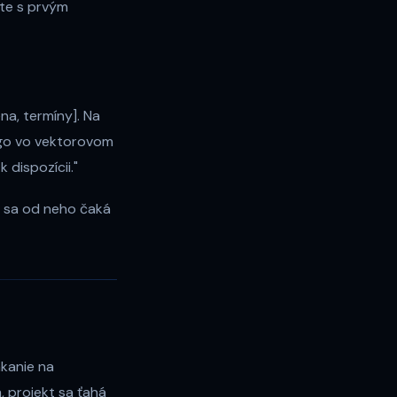
ete s prvým
na, termíny]. Na
ogo vo vektorovom
dispozícii."
čo sa od neho čaká
akanie na
m, projekt sa ťahá