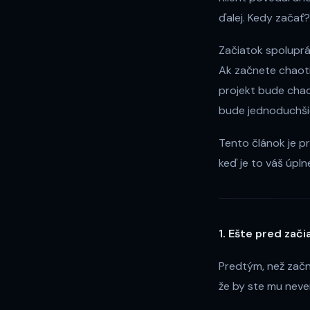
ďalej. Kedy začať
Začiatok spoluprá
Ak začnete chaoti
projekt bude chao
bude jednoduchši
Tento článok je p
keď je to váš úplne
1. Ešte pred zač
Predtým, než začn
že by ste mu neve