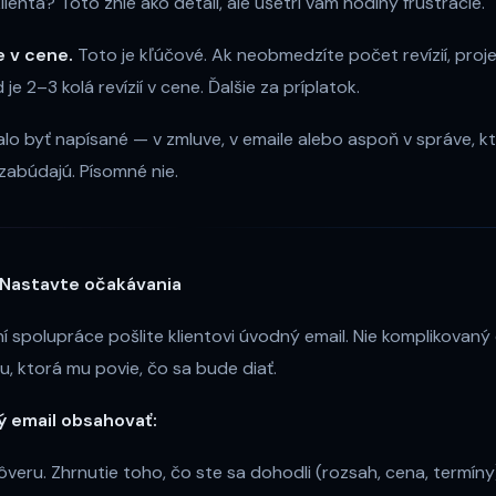
ienta? Toto znie ako detail, ale ušetrí vám hodiny frustrácie.
je v cene.
Toto je kľúčové. Ak neobmedzíte počet revízií, proj
e 2–3 kolá revízií v cene. Ďalšie za príplatok.
o byť napísané — v zmluve, v emaile alebo aspoň v správe, kto
abúdajú. Písomné nie.
 Nastavte očakávania
 spolupráce pošlite klientovi úvodný email. Nie komplikova
, ktorá mu povie, čo sa bude diať.
ý email obsahovať:
eru. Zhrnutie toho, čo ste sa dohodli (rozsah, cena, termíny)