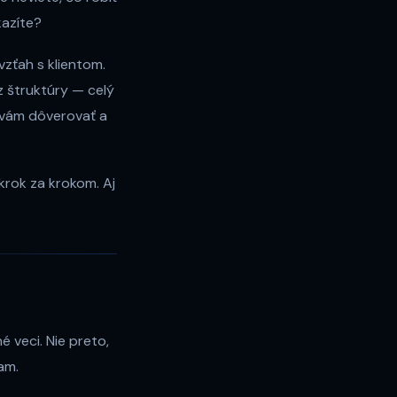
kazíte?
zťah s klientom.
 štruktúry — celý
 vám dôverovať a
krok za krokom. Aj
 veci. Nie preto,
am.