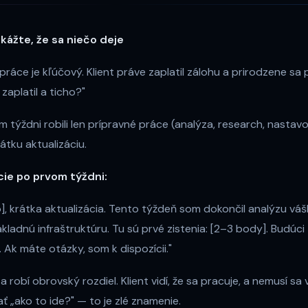
Ukážte, že sa niečo deje
ráce je kľúčový. Klient práve zaplatil zálohu a prirodzene sa 
aplatil a ticho?"
m týždni robili len prípravné práce (analýza, research, nastav
rátku aktualizáciu.
ácie po prvom týždni:
, krátka aktualizácia. Tento týždeň som dokončil analýzu vá
ákladnú infraštruktúru. Tu sú prvé zistenia: [2–3 body]. Budúc
 Ak máte otázky, som k dispozícii."
a robí obrovský rozdiel. Klient vidí, že sa pracuje, a nemusí sa
ať „ako to ide?" — to je zlé znamenie.