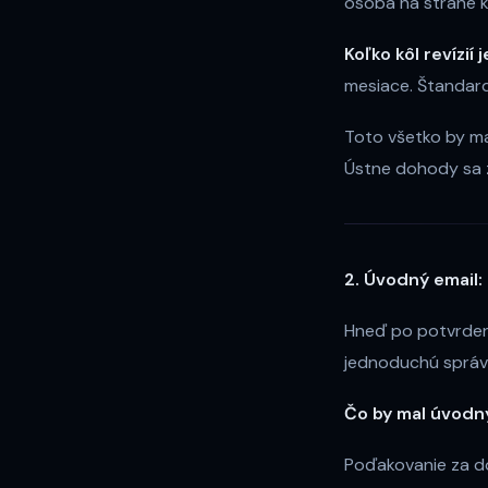
osoba na strane kl
Koľko kôl revízií 
mesiace. Štandard j
Toto všetko by mal
Ústne dohody sa z
2. Úvodný email:
Hneď po potvrdení
jednoduchú správu
Čo by mal úvodn
Poďakovanie za dôv