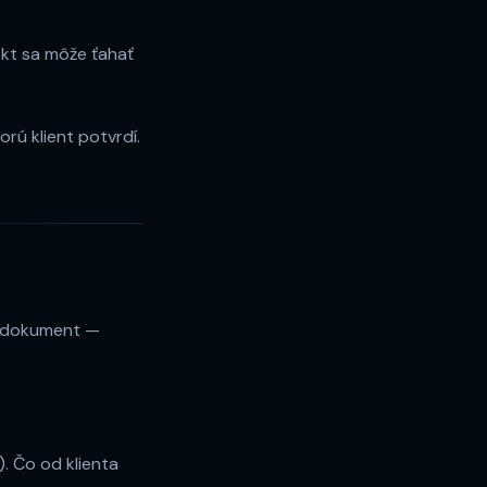
ekt sa môže ťahať
rú klient potvrdí.
ný dokument —
. Čo od klienta