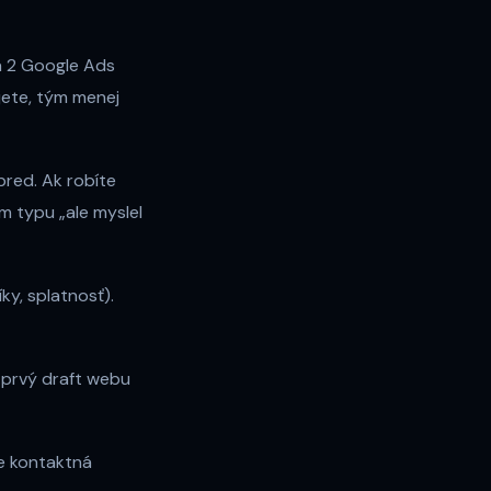
a 2 Google Ads
jete, tým menej
pred. Ak robíte
m typu „ale myslel
ky, splatnosť).
 „prvý draft webu
e kontaktná