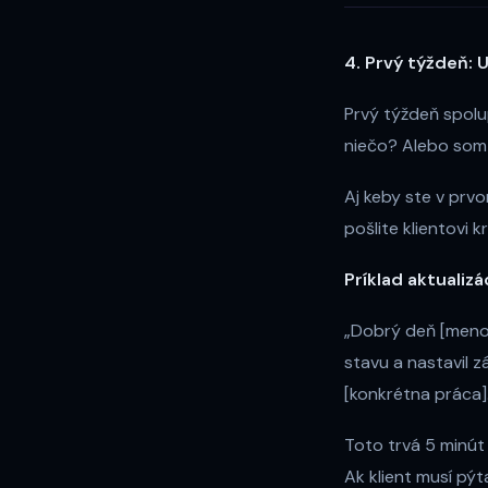
4. Prvý týždeň: 
Prvý týždeň spolup
niečo? Alebo som z
Aj keby ste v prvo
pošlite klientovi k
Príklad aktualiz
„Dobrý deň [meno]
stavu a nastavil z
[konkrétna práca].
Toto trvá 5 minút 
Ak klient musí pýt