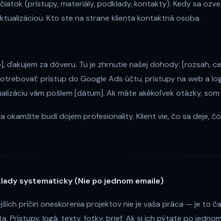
čiatok (prístupy, materiály, podklady, kontakty). Kedy sa ozv
tualizáciou. Kto ste na strane klienta kontaktná osoba.
, ďakujem za dôveru. Tu je zhrnutie našej dohody: [rozsah, ce
otrebovať: prístup do Google Ads účtu, prístupy na web a l
ualizáciu vám pošlem [dátum]. Ak máte akékoľvek otázky, som k 
a okamžite budí dojem profesionality. Klient vie, čo sa deje, 
klady systematicky (Nie po jednom emaile)
ších príčin oneskorenia projektov nie je vaša práca — je to č
. Prístupy, logá, texty, fotky, brief. Ak si ich pýtate po jedno