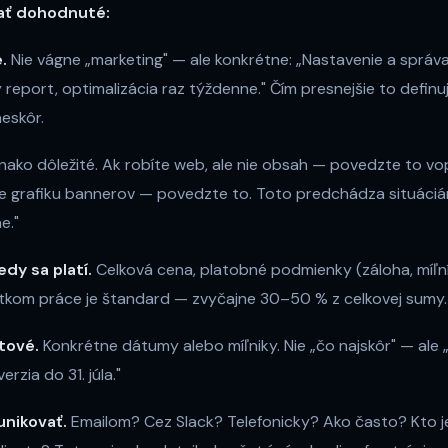
mať dohodnuté:
.
Nie vágne „marketing" — ale konkrétne: „Nastavenie a správ
report, optimalizácia raz týždenne." Čím presnejšie to definu
eskôr.
ako dôležité. Ak robíte web, ale nie obsah — povedzte to vo
ie grafiku bannerov — povedzte to. Toto predchádza situáciá
e."
edy sa platí.
Celková cena, platobné podmienky (záloha, míľní
tkom práce je štandard — zvyčajne 30–50 % z celkovej sumy.
tové.
Konkrétne dátumy alebo míľniky. Nie „čo najskôr" — ale
verzia do 31. júla."
nikovať.
Emailom? Cez Slack? Telefonicky? Ako často? Kto j