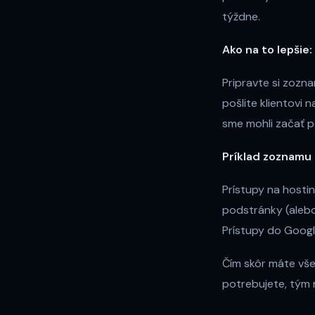
týždne.
Ako na to lepšie:
Pripravte si zozn
pošlite klientovi
sme mohli začať po
Príklad zoznamu
Prístupy na hosti
podstránky (alebo 
Prístupy do Googl
Čím skôr máte vše
potrebujete, tým m