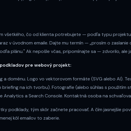
am všetkého, čo od klienta potrebujete — podľa typu projekt
 naraz v úvodnom emaile. Dajte mu termín — „prosím o zaslanie
dľa plánu." Ak nepošle včas, pripomínajte sa — zdvorilo, ale j
 podkladov pre webový projekt:
ng a doménu. Logo vo vektorovom formáte (SVG alebo AI). Tex
briefing na ich tvorbu). Fotografie (alebo súhlas s použitím st
e Analytics a Search Console. Kontaktná osoba na schvaľova
tky podklady, tým skôr začnete pracovať. A čím jasnejšie pov
enej kôl emailov to zaberie.