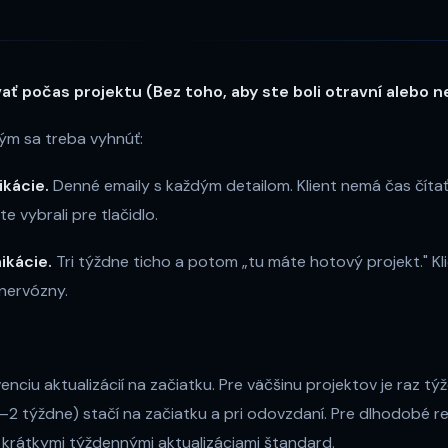
ať počas projektu (Bez toho, aby ste boli otravní alebo ne
ým sa treba vyhnúť:
ikácie.
Denné emaily s každým detailom. Klient nemá čas číta
e vybrali pre tlačidlo.
ikácie.
Tri týždne ticho a potom „tu máte hotový projekt." Kli
 nervózny.
enciu aktualizácií na začiatku. Pre väčšinu projektov je raz tý
1–2 týždne) stačí na začiatku a pri odovzdaní. Pre dlhodobé re
krátkymi týždennými aktualizáciami štandard.