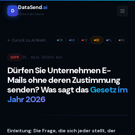
DataSend
.ai
D
Kontaktdatenbank
←
Zurück zu Artikeln
EN
SK
CZ
DE
PL
HU
25. mája 2026
14 min
GDPR
Dürfen Sie Unternehmen E-
Mails ohne deren Zustimmung
senden? Was sagt das
Gesetz im
Jahr 2026
Einleitung: Die Frage, die sich jeder stellt, der