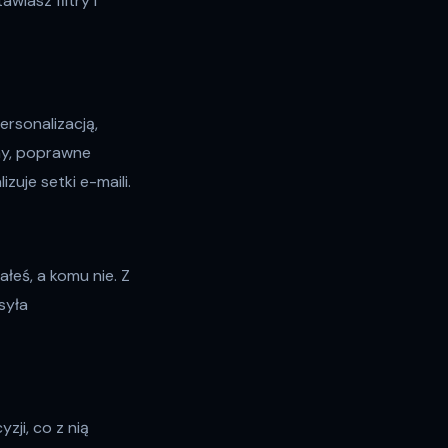
iasz filtry i
ersonalizacją,
my, poprawne
uje setki e-maili.
łeś, a komu nie. Z
syła
ji, co z nią