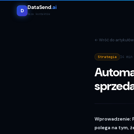
DataSend
.ai
D
Baza kontaktów
←
Wróć do artykułów
14 min
Strategia
Automat
sprzed
Wprowadzenie: P
polega na tym, ż