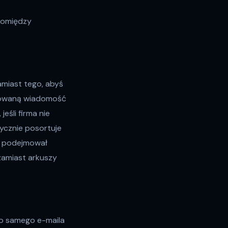
 pomiędzy
amiast tego, abyś
izowaną wiadomość
eśli firma nie
ycznie posortuje
 i podejmował
 zamiast arkuszy
go samego e-maila