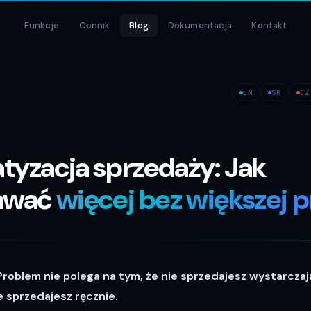
Funkcje
Cennik
Blog
Dokumentacja
Kontakt
EN
SK
CZ
yzacja sprzedaży: Jak
awać
więcej bez większej 
roblem nie polega na tym, że nie sprzedajesz wystarczaj
e sprzedajesz ręcznie.