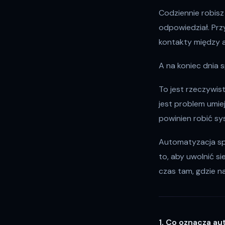
Codziennie robisz 
odpowiedział. Przy
kontakty między 
A na koniec dnia s
To jest rzeczywis
jest problem umie
powinien robić sy
Automatyzacja spr
to, aby uwolnić s
czas tam, gdzie n
1. Co oznacza au