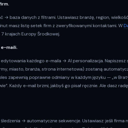
firm.
→ baza danych z filtrami. Ustawiasz branżę, region, wielkość 
 minut masz listę setek firm z zweryfikowanymi kontaktami. W
D
w 7 krajach Europy Środkowej.
 e-maili.
edytowania każdego e-maila → AI personalizacja. Napiszesz s
rmy, miasto, branża, strona internetowa) zostaną automatycz
bles zapewnią poprawne odmiany w każdym języku — „w Bratys
wie”. Każdy e-mail brzmi, jakbyś go pisał ręcznie. Ale dasz radę
śledzenia → automatyczne sekwencje. Ustawiasz: jeśli firma 