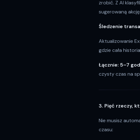
zrobić. Z AI klas
sugerowaną akcję, 
Śledzenie transa
Aktualizowanie Exc
gdzie cała histori
Łącznie: 5–7 god
czysty czas na sp
3. Pięć rzeczy, 
Nie musisz automa
czasu: