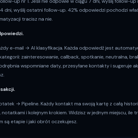
 follow-up nr 1. Jeśli nie odpowie w ciągu 7 dni, wyślij follow-up n
4 dni, wyślij ostatni follow-up. 42% odpowiedzi pochodzi właś
tyzacji tracisz na nie.
dpowiedzi.
żdy e-mail → AI klasyfikacja. Każda odpowiedź jest automaty
ategorii: zainteresowanie, callback, spotkanie, neutralna, bra
yodrębnia wspomniane daty, przesyłane kontakty i sugeruje akc
sz.
sakcji.
otatek → Pipeline. Każdy kontakt ma swoją kartę z całą histori
 notatkami i kolejnym krokiem. Widzisz w jednym miejscu, ile t
m są etapie i jaki obrót oczekujesz.