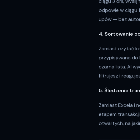
ciągu 3 dni, wyślij
odpowie w ciągu 1
upów — bez automa
4. Sortowanie o
Zamiast czytać ka
przypisywana do k
czarna lista. AI w
filtrujesz i reaguje
5. Śledzenie tran
Zamiast Excela i n
etapem transakcji,
otwartych, na jaki