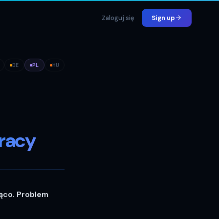
Zaloguj się
Sign up
DE
PL
HU
pracy
ąco. Problem