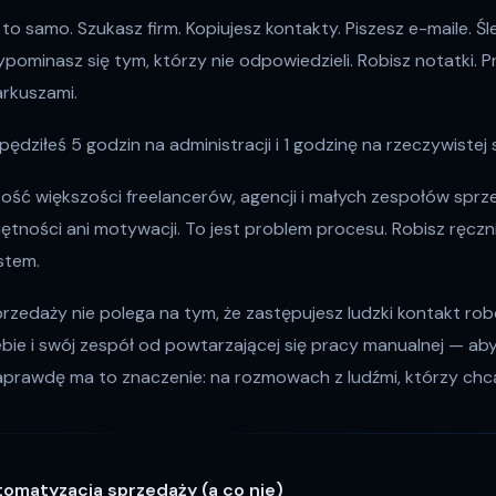
to samo. Szukasz firm. Kopiujesz kontakty. Piszesz e-maile. Śl
pominasz się tym, którzy nie odpowiedzieli. Robisz notatki. P
arkuszami.
pędziłeś 5 godzin na administracji i 1 godzinę na rzeczywistej
tość większości freelancerów, agencji i małych zespołów sprz
jętności ani motywacji. To jest problem procesu. Robisz ręczni
stem.
zedaży nie polega na tym, że zastępujesz ludzki kontakt ro
iebie i swój zespół od powtarzającej się pracy manualnej — a
aprawdę ma to znaczenie: na rozmowach z ludźmi, którzy chcą
tomatyzacja sprzedaży (a co nie)