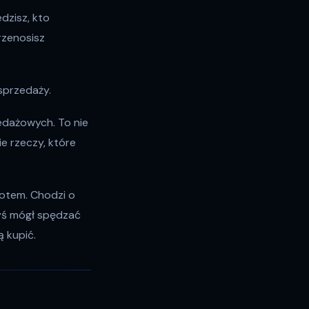
edzisz, kto
rzenosisz
 sprzedaży.
edażowych. To nie
e rzeczy, które
botem. Chodzi o
byś mógł spędzać
 kupić.