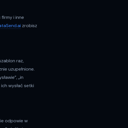
firmy i inne
ataSend.ai
zrobisz
zablon raz,
nie uzupełnione.
ławie”, „in
 ich wysłać setki
nie odpowie w