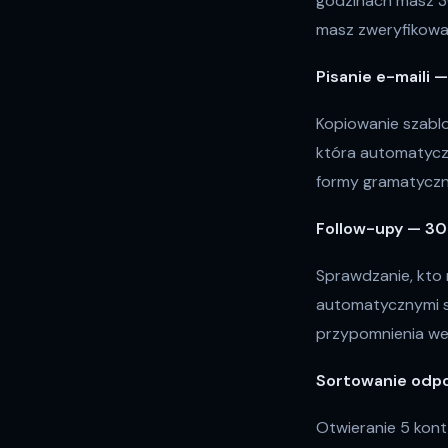
godzinach masz 30
masz zweryfikowan
Pisanie e-maili 
Kopiowanie szablo
która automatyczn
formy gramatyczne
Follow-upy — 30
Sprawdzanie, kto n
automatycznymi s
przypomnienia we
Sortowanie odpo
Otwieranie 5 kont