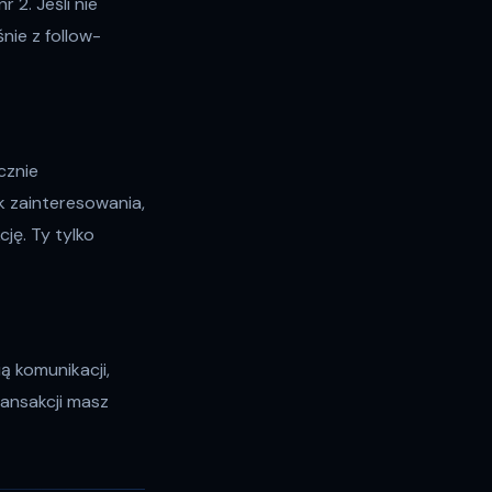
r 2. Jeśli nie
nie z follow-
cznie
k zainteresowania,
ję. Ty tylko
ą komunikacji,
ransakcji masz