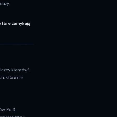
edaży.
 które zamykają
iczby klientów”.
h, które nie
ów. Po 3