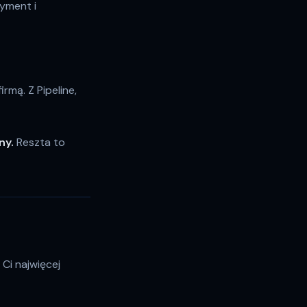
tyment i
rmą. Z Pipeline,
ny.
Reszta to
Ci najwięcej