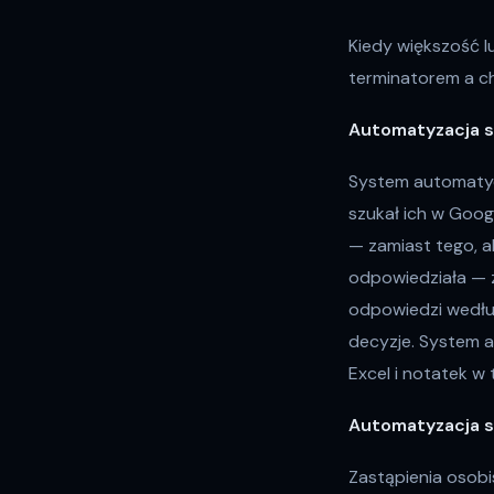
Kiedy większość l
terminatorem a ch
Automatyzacja s
System automatycz
szukał ich w Goo
— zamiast tego, ab
odpowiedziała — 
odpowiedzi według
decyzje. System a
Excel i notatek w 
Automatyzacja s
Zastąpienia osob