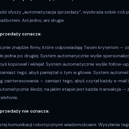
udzi słyszy „automatyzacja sprzedaży”, wyobraża sobie coś
atbotem. Ani jedno, ani drugie.
przedaży oznacza:
nie znajdzie firmy, które odpowiadają Twoim kryteriom — z
gle jedna po drugiej. System automatycznie wyśle spersonal
yś kopiował i wklejał. System automatycznie wyśle follow-up, j
zamiast tego, abyś pamiętał o tym w głowie. System automat
 zainteresowania — zamiast tego, abyś czytał każdy e-mail
utomatycznie śledzi, na jakim etapie jest każda transakcja —
telefonie.
przedaży nie oznacza:
istej komunikacji robotycznymi wiadomościami. Wysyłania te