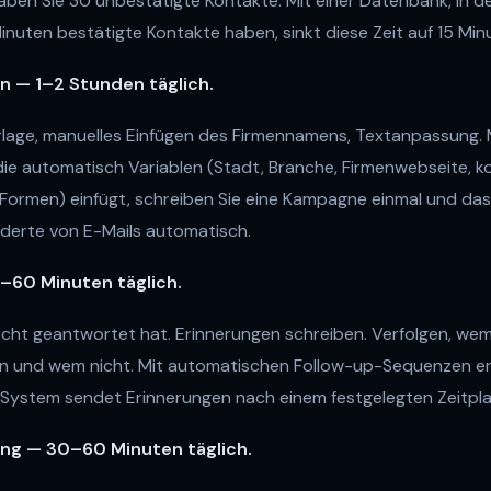
ben Sie 30 unbestätigte Kontakte. Mit einer Datenbank, in der
Minuten bestätigte Kontakte haben, sinkt diese Zeit auf 15 Min
n — 1–2 Stunden täglich.
rlage, manuelles Einfügen des Firmennamens, Textanpassung. M
 die automatisch Variablen (Stadt, Branche, Firmenwebseite, k
Formen) einfügt, schreiben Sie eine Kampagne einmal und da
nderte von E-Mails automatisch.
–60 Minuten täglich.
icht geantwortet hat. Erinnerungen schreiben. Verfolgen, wem
 und wem nicht. Mit automatischen Follow-up-Sequenzen ent
 System sendet Erinnerungen nach einem festgelegten Zeitpla
ng — 30–60 Minuten täglich.