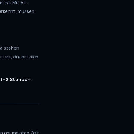
 ist. Mit AI-
 erkennt, müssen
ma stehen
t ist, dauert dies
:
1–2 Stunden.
en am meisten Zeit