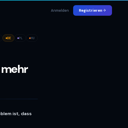
Anmelden
Registrieren
DE
PL
HU
e mehr
oblem ist, dass