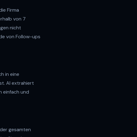
die Firma
erhalb von 7
agen nicht
de von Follow-ups
h in eine
st. AI extrahiert
rn einfach und
t der gesamten