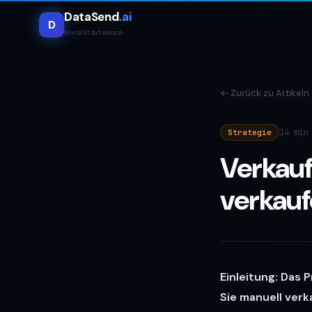
DataSend
.ai
D
Kontaktdatenbank
←
Zurück zu Artikeln
14 min
Strategie
Verkauf
verkauf
Einleitung: Das 
Sie manuell verk