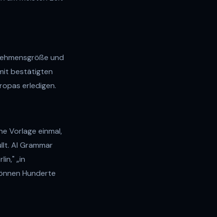
ernehmensgröße und
 mit bestätigten
uropas erledigen.
ne Vorlage einmal,
llt. AI Grammar
in," „in
 können Hunderte