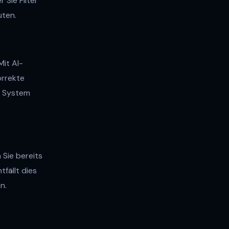
 Sie Filter
uten.
it AI-
orrekte
s System
 Sie bereits
fällt dies
n.