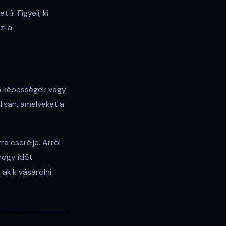
r. Figyeli, ki
zi a
 a képességek vagy
lisan, amelyeket a
a cserélje. Arról
hogy időt
 akik vásárolni