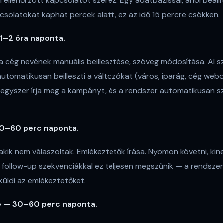
 ellenőrzött kapcsolatot szerez. Egy adatbázissal, ahol beállí
pcsolatokat kaphat percek alatt, ez az idő 15 percre csökken.
 1–2 óra naponta.
a cég nevének manuális beillesztése, szöveg módosítása. AI 
utomatikusan beilleszti a változókat (város, iparág, cég webo
, egyszer írja meg a kampányt, és a rendszer automatikusan s
0–60 perc naponta.
akik nem válaszoltak. Emlékeztetők írása. Nyomon követni, kine
follow-up szekvenciákkal ez teljesen megszűnik — a rendszer 
küldi az emlékeztetőket.
e — 30–60 perc naponta.