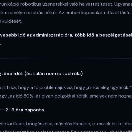
nikáció robotikus üzenetekkel való helyettesítését. Ugyana
k személyre szabás nélkül. Az emberi kapcsolat eltávolítását 
 küldését.
vesebb idő az adminisztrációra, több idő a beszélgetése
.
egtöbb időt (és talán nem is tud róla)
t hiszi, hogy a fő problémájuk az, hogy „nincs elég ügyfelük.”
ogy „az idő 80%-át olyan dolgokkal töltik, amelyek nem hozna
— 2–3 óra naponta.
vántartások böngészése, másolás Excelbe, e-mailek és telef