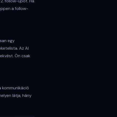
 2. follow-upot. Ha
éppen a follow-
usan egy
ketelista. Az AI
lekvést. Ön csak
 a kommunikáció
helyen látja, hány