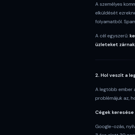
A személyes kommu
elküldését ezrekne
folyamatból. Spam
A cél egyszerű:
ke
üzleteket zárnak
2. Hol veszít a l
A legtöbb ember az
problémájuk az, h
Cégek keresése 
Google-ozás, nyil