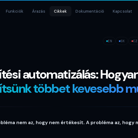
Funkciók
Árazás
Cikkek
Dokumentáció
Kapcsolat
z
EN
SK
CZ
ítési automatizálás: Hogya
ítsünk többet kevesebb m
bléma nem az, hogy nem értékesít. A probléma az, hogy 