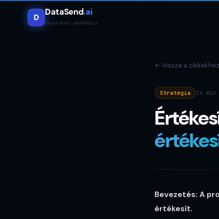
DataSend
.ai
D
Kapcsolati adatbázis
←
Vissza a cikkekhe
14 min
Stratégia
Értékes
értékes
Bevezetés: A pro
értékesít.