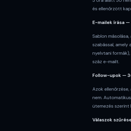
3 óra alatt 30 nem
és ellenőrzött ka
E-mailek írása —
Sablon másolása, 
szabással, amely a
nyelvtani formák)
száz e-mailt.
Follow-upok — 3
Azok ellenőrzése, 
nem. Automatikus 
ütemezés szerint 
Válaszok szűrés