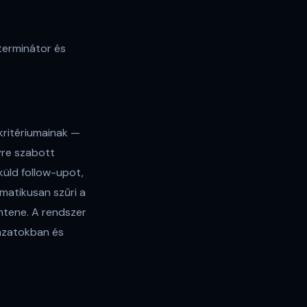
 terminátor és
kritériumainak —
yre szabott
küld follow-upot,
matikusan szűri a
ntene. A rendszer
lázatokban és