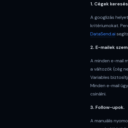
1. Cégek keresés
A googlizás helyet
kritériumokat. Per
DataSend.ai
segít
2. E-mailek szem
A minden e-mail m
a változók (cég n
Variables biztosí
Minden e-mail úgy
csinálni.
3. Follow-upok.
A manuális nyomon