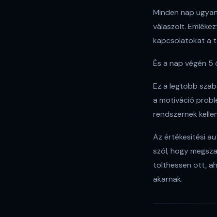
Minden nap ugyanaz
válaszolt. Emlékez
kapcsolatokat a t
És a nap végén 5 ó
Ez a legtöbb szab
a motiváció probl
rendszernek kellen
Az értékesítési au
szól, hogy megsz
tölthessen ott, ah
akarnak.