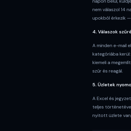
napon belül, küldje
nem válaszol 14 na
upokból érkezik — 
4. Válaszok szűr
A minden e-mail e
kategóriába kerül:
kiemeli a megemlí
szűr és reagál.
5. Üzletek nyom
A Excel és jegyze
teljes történetével
nyitott üzlete van