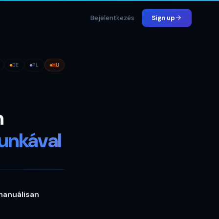
Bejelentkezés
Sign up
DE
PL
HU
n
unkával
manuálisan