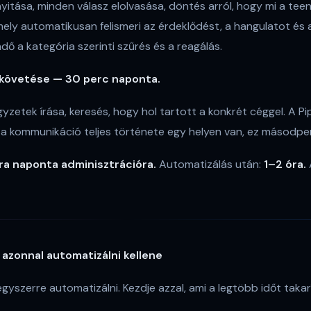
yitása, minden válasz elolvasása, döntés arról, hogy mi a teen
ely automatikusan felismeri az érdeklődést, a hangulatot és a
dő a kategória szerinti szűrés és a reagálás.
követése — 30 perc naponta.
egyzetek írása, keresés, hogy hol tartott a konkrét céggel. A Pi
l a kommunikáció teljes története egy helyen van, ez másodpe
ra naponta adminisztrációra.
Automatizálás után:
1–2 óra.
t azonnal automatizálni kellene
gyszerre automatizálni. Kezdje azzal, ami a legtöbb időt takar