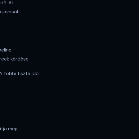
dő. AI
 javasolt
peline
rcek kérdése.
A többi tiszta idő
ítja meg: