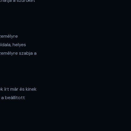
thatja a szűrőket
személyre
ldala, helyes
zemélyre szabja a
k írt már és kinek
a beállított