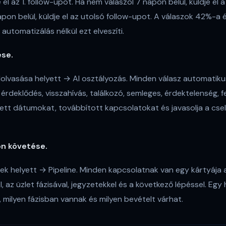
 el az 1. follow-upot. Ha nem válaszol 7 napon belül, küldje el a
pon belül, küldje el az utolsó follow-upot. A válaszok 42%-a 
automatizálás nélkül ezt elveszíti.
ése.
lolvasása helyett → AI osztályozás. Minden válasz automatik
 érdeklődés, visszahívás, találkozó, semleges, érdektelenség, fe
tett dátumokat, továbbított kapcsolatokat és javasolja a cse
on követése.
tek helyett → Pipeline. Minden kapcsolatnak van egy kártyája
, az üzlet fázisával, jegyzetekkel és a következő lépéssel. Egy 
, milyen fázisban vannak és milyen bevételt várhat.