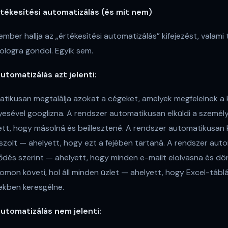
értékesítési automatizálás (és mit nem)
mber hallja az „értékesítési automatizálás” kifejezést, valami
ologra gondol. Egyik sem.
utomatizálás azt jelenti:
tikusan megtalálja azokat a cégeket, amelyek megfelelnek a 
yesével googlizna. A rendszer automatikusan elküldi a személ
tt, hogy másolná és beillesztené. A rendszer automatikusan 
szolt — ahelyett, hogy ezt a fejében tartaná. A rendszer auto
ődés szerint — ahelyett, hogy minden e-mailt elolvasna és dö
mon követi, hol áll minden üzlet — ahelyett, hogy Excel-táb
ekben keresgélne.
automatizálás nem jelenti: