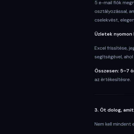
5 e-mail fiók megn
osztályozással, am
cselekvést, elegen
Üzletek nyomon 
Excel frissítése, j
segítségével, aho
Összesen: 5–7 ó
az értékesítésre.
3. Öt dolog, ami
Nem kell mindent e