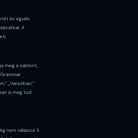
retét és egyéb
olatokkal. A
ti.
ja meg a sablont,
AI Grammar
en,” „Varsóban.”
zat is meg tud
cég nem válaszol 3