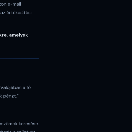
zon e-mail
az értékesítési
kre, amelyek
 Valójában a fő
k pénzt.”
onszámok keresése.