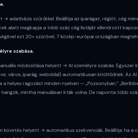
e.
t → adatbázis szűrőkkel. Beállítja az iparágat, régiót, cég mé
cek alatt megkapja a több száz cég listáját ellenőrzött kapcs
ségével ezt 20+ szűrővel, 7 közép-európai országban megtehe
élyre szabása.
anuális módosítása helyett → AI személyre szabás. Egyszer ír
eve, város, iparág, weboldal) automatikusan kitöltődnek. Az 
tja a helyes ragozást minden nyelven — „Pozsonyban,” „Berlínb
 hangzik, mintha manuálisan írták volna. De naponta több szá
 követés helyett → automatikus szekvenciák. Beállítja: ha a 