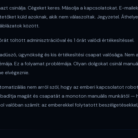
t csinálja. Cégeket keres. Másolja a kapcsolatokat. E-maileket í
tetőket küld azoknak, akik nem válaszoltak. Jegyzetel. Áthelye
áblázatok között.
rát töltött adminisztrációval és 1 órát valódi értékesítéssel.
adúszó, ügynökség és kis értékesítési csapat valósága. Nem
émája. Ez a folyamat problémája. Olyan dolgokat csinál manuá
e elvégeznie.
tomatizálás nem arról szól, hogy az emberi kapcsolatot robotr
abadítja magát és csapatát a monoton manuális munkától — 
ol valóban számít: az emberekkel folytatott beszélgetésekkel,