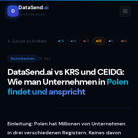
DataSend
.ai
D
Kontaktdatenbank
←
Zurück zu Artikeln
EN
SK
CZ
DE
PL
HU
10 min
Datenbanken
DataSend.ai vs KRS und CEIDG:
Wie man Unternehmen in
Polen
findet und anspricht
Einleitung: Polen hat Millionen von Unternehmen
in drei verschiedenen Registern. Keines davon